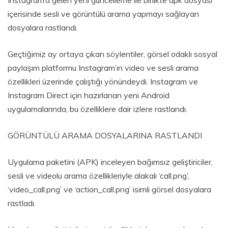
Instagram’a gelen yeni güncelleme ile birlikte apk dosyası
içerisinde sesli ve görüntülü arama yapmayı sağlayan
dosyalara rastlandı.
Geçtiğimiz ay ortaya çıkan söylentiler, görsel odaklı sosyal
paylaşım platformu Instagram’ın video ve sesli arama
özellikleri üzerinde çalıştığı yönündeydi. Instagram ve
Instagram Direct için hazırlanan yeni Android
uygulamalarında, bu özelliklere dair izlere rastlandı.
GÖRÜNTÜLÜ ARAMA DOSYALARINA RASTLANDI
Uygulama paketini (APK) inceleyen bağımsız geliştiriciler,
sesli ve videolu arama özellikleriyle alakalı ‘call.png’,
‘video_call.png’ ve ‘action_call.png’ isimli görsel dosyalara
rastladı.