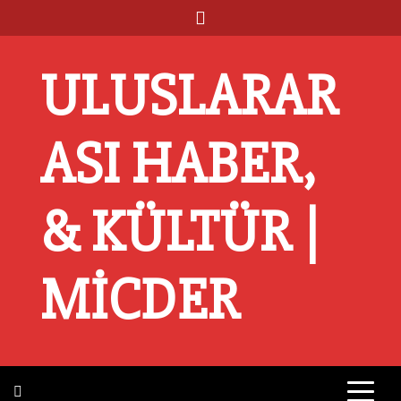
Skip
to
content
ULUSLARAR
ASI HABER,
& KÜLTÜR |
MICDER