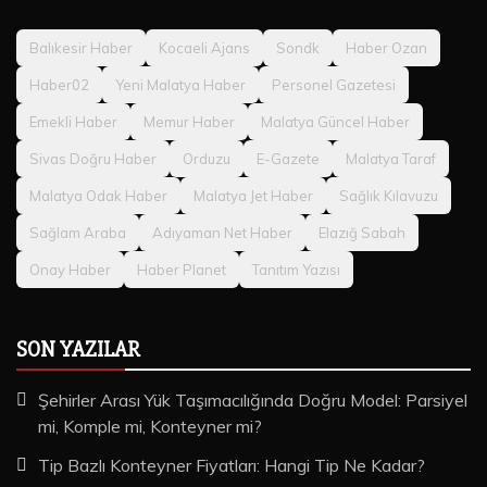
Balıkesir Haber
Kocaeli Ajans
Sondk
Haber Ozan
Haber02
Yeni Malatya Haber
Personel Gazetesi
Emekli Haber
Memur Haber
Malatya Güncel Haber
Sivas Doğru Haber
Orduzu
E-Gazete
Malatya Taraf
Malatya Odak Haber
Malatya Jet Haber
Sağlık Kılavuzu
Sağlam Araba
Adıyaman Net Haber
Elazığ Sabah
Onay Haber
Haber Planet
Tanıtım Yazısı
SON YAZILAR
Şehirler Arası Yük Taşımacılığında Doğru Model: Parsiyel
mi, Komple mi, Konteyner mi?
Tip Bazlı Konteyner Fiyatları: Hangi Tip Ne Kadar?