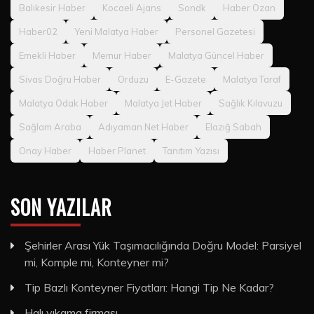
Balıkesir Haber
Kocaeli Ajans
Sondk
Haber Ozan
Haber02
Yeni Malatya Haber
Personel Gazetesi
Emekli Haber
Memur Haber
Malatya Güncel Haber
Sivas Doğru Haber
Orduzu
E-Gazete
Malatya Taraf
Malatya Odak Haber
Malatya Jet Haber
Sağlık Kılavuzu
Sağlam Araba
Adıyaman Net Haber
Elazığ Sabah
Onay Haber
Haber Planet
Tanıtım Yazısı
SON YAZILAR
Şehirler Arası Yük Taşımacılığında Doğru Model: Parsiyel
mi, Komple mi, Konteyner mi?
Tip Bazlı Konteyner Fiyatları: Hangi Tip Ne Kadar?
Halı yıkama firması