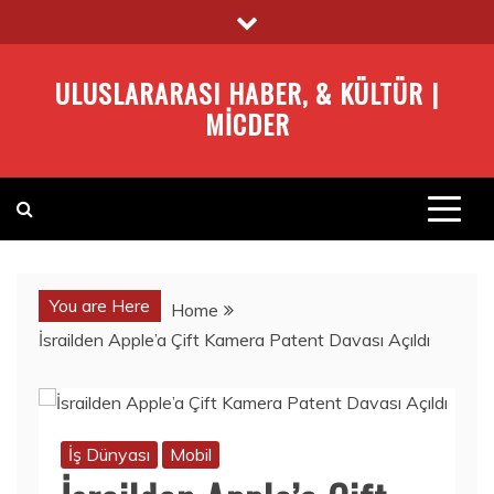
Skip
to
content
ULUSLARARASI HABER, & KÜLTÜR |
MICDER
You are Here
Home
İsrailden Apple’a Çift Kamera Patent Davası Açıldı
İş Dünyası
Mobil