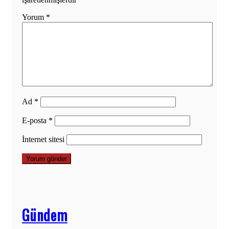
Yorum
*
Ad
*
E-posta
*
İnternet sitesi
Gündem