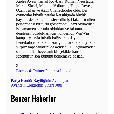
Andre Ayew, İsmail Köybaşı, Roman Neustadter,
Martin Skrtel, Mathieu Valbuena, Diego Reyes,
Ozan Tufan ve Aatif Chahechouhe oldu. Bu
oyuncular büyük paralar karşılığında büyük
hayallerde takıma transfer edilmişti fakat istenilen
performansı bir türlü göstermedi. Bazı oyuncular
ise tamamen sorunlu oldukları ve takımın
dengesini bozdukları için gönderildi. WinWin
kampanyasıyla büyük bağışlar toplayan
Fenerbahçe transferin son günü taraftara büyük bir
sürpriz yapacaklarını da açıkladı. Bu açıklamadan
sonra taraftar heyecanlı bir şekilde transfer
sezonunun son gününü beklemeye başladı.
Share
Facebook
Twitter
Pinterest
Linkedin
Yazı
Parça Kontör Bayiliğinin Avantajları
Avantajlı Elektronik Sigara Juul
gezinmesi
Benzer Haberler