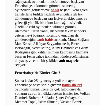
sağlayacak oyuncular transfer etmeye başlayan
Fenerbahçe, takımında görmek istemediği
oyuncuları göndermeye
bahis
başladı. Yeni gelen
transferlerle birlikte fazlalık oyuncuları tek tek
göndermeye başlayan sarı lacivertli ekip, genç ve
geleceği yönelik bir takım kuracağını söyledi.
Özellikle eski oyuncuları takımda görmek
istemeyen Ersun Yanal, ilk olarak takım içindeki
çeteleşmeyi bozarak, sorunlu oyuncuları da
göndereceğini
canlı bahis
açıkladı. Murat Sağlam,
Max Kruse, Allahyar Sayyadmanesh, Emre
Belözoğlu, Vedat Muriç, Altay Bayındır ve Garry
Rodrigues gibi kaliteli isimleri kadrosuna katmayı
başaran Fenerbahçe takımdan göndereceği isimleri
de yavaş ve emin bir şekilde
canlı maç izle
seçiyor.
Fenerbahçe’de Kimler Gitti?
Şuana kadar 25 oyuncuyla yollarını ayıran
Fenerbahçe başta sorun çıkaran
bahis siteleri
oyuncular olmak üzere bir çok futbolcusuyla
yollarını ayırdı. En dikkat çeken isimler ise, Volkan
Demirel, Roberto Soldado, Şener Özbayraklı,
Mehmet Topal, Islam Slimani, Yassine Benzia,