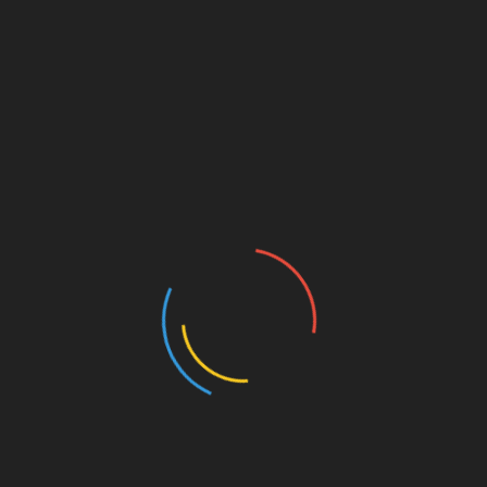
Sorbe içecekleri nerelerden satın alınır?
3 Ağustos 2026
Sorbe içecekleri nerelerden satın alınır?
3 Ağustos 2026
Bir yanıt yazın
E-posta adresiniz yayınlanmayacak.
Gerekli alanlar
*
ile işaretlenmişlerdir
Yorum
*