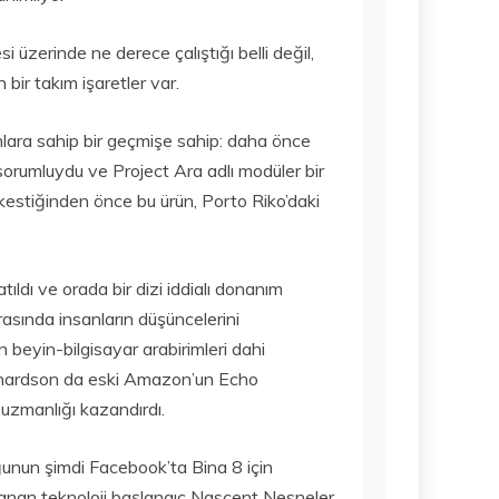
15 Temmuz
AMAZON GAME
2020
STUDIOS NEW
 üzerinde ne derece çalıştığı belli değil,
WORLDS
bir takım işaretler var.
OYUNUNU
TEKRAR
ERTELEDI
fonlara sahip bir geçmişe sahip: daha önce
15 Temmuz
sorumluydu ve Project Ara adlı modüler bir
2020
 kestiğinden önce bu ürün, Porto Riko’daki
ıldı ve orada bir dizi iddialı donanım
rasında insanların düşüncelerini
 beyin-bilgisayar arabirimleri dahi
Richardson da eski Amazon’un Echo
 uzmanlığı kazandırdı.
oğunun şimdi Facebook’ta Bina 8 için
anan teknoloji başlangıç Nascent Nesneler