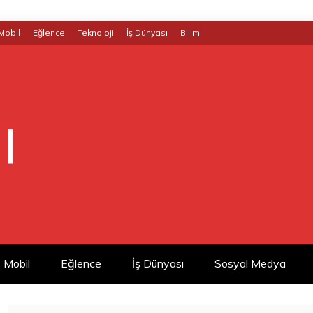
Mobil
Eğlence
Teknoloji
İş Dünyası
Bilim
|
Mobil
Eğlence
İş Dünyası
Sosyal Medya