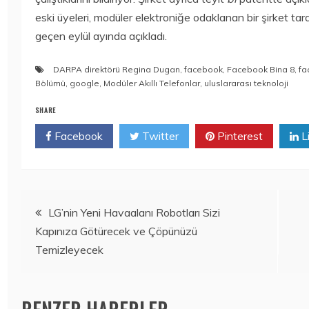
eski üyeleri, modüler elektroniğe odaklanan bir şirket tara
geçen eylül ayında açıkladı.
DARPA direktörü Regina Dugan
,
facebook
,
Facebook Bina 8
,
fa
Bölümü
,
google
,
Modüler Akıllı Telefonlar
,
uluslararası teknoloji
SHARE
Facebook
Twitter
Pinterest
L
Yazı
LG’nin Yeni Havaalanı Robotları Sizi
Kapınıza Götürecek ve Çöpünüzü
gezinmesi
Temizleyecek