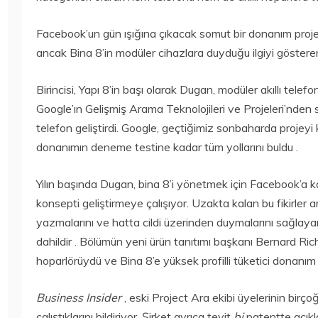
2020
15 Temmuz
Bilim
Bilim
2020
Facebook’un gün ışığına çıkacak somut bir donanım projesi
250 TL ALTI
TORCHLIGHT II
AKILLI SAATLER
ÜCRETSIZ OLDU
ancak Bina 8’in modüler cihazlara duyduğu ilgiyi gösteren 
15 Temmuz
15 Temmuz
2020
2020
Birincisi, Yapı 8’in başı olarak Dugan, modüler akıllı tele
Google’ın Gelişmiş Arama Teknolojileri ve Projeleri’nden 
telefon geliştirdi. Google, geçtiğimiz sonbaharda projeyi
donanımın deneme testine kadar tüm yollarını buldu .
Yılın başında Dugan, bina 8’i yönetmek için Facebook’a kat
konsepti geliştirmeye çalışıyor. Uzakta kalan bu fikirler a
yazmalarını ve hatta cildi üzerinden duymalarını sağlayan
dahildir . Bölümün yeni ürün tanıtımı başkanı Bernard 
hoparlörüydü ve Bina 8’e yüksek profilli tüketici donanım
Business Insider
, eski Project Ara ekibi üyelerinin birç
çalıştıklarını bildiriyor. Şirket ayrıca teyit
bi
patentte açıkl