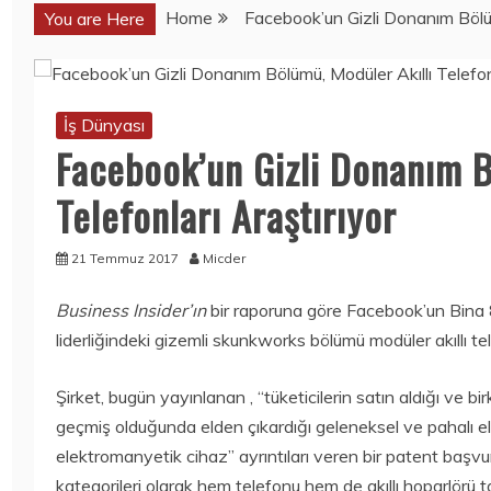
Home
Facebook’un Gizli Donanım Bölümü
You are Here
Haber
Haber
İş Dünyası
SORBE
SORBE
Facebook’un Gizli Donanım B
IÇECEKLERI
IÇECEKLERI
NERELERDEN
NERELERDEN
Telefonları Araştırıyor
SATIN ALINIR?
SATIN ALINIR?
3 Ağustos 2026
3 Ağustos 2026
21 Temmuz 2017
Micder
Business Insider’ın
bir raporuna göre Facebook’un Bina
Mobil
Mobil
KOLEKSIYONERL
BU KEZ
liderliğindeki gizemli skunkworks bölümü modüler akıllı te
ER YAŞADI:
SAMSUNG
ONEPLUS ILK 10
GALAXY NOTE
Şirket, bugün yayınlanan , “tüketicilerin satın aldığı ve b
ONEPLUS
20 ULTRA DEĞIL,
geçmiş olduğunda elden çıkardığı geleneksel ve pahalı el
NORD’U HEDIYE
GALAXY NOTE
EDECEK!
20
elektromanyetik cihaz” ayrıntıları veren bir patent başv
GÖRÜNTÜLENDI!
15 Temmuz
kategorileri olarak hem telefonu hem de akıllı hoparlörü t