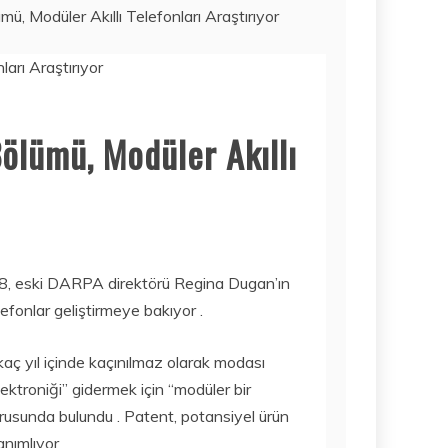
, Modüler Akıllı Telefonları Araştırıyor
Haber
SORBE
IÇECEKLERI
NERELERDEN
SATIN ALINIR?
3 Ağustos 2026
ölümü, Modüler Akıllı
 8, eski DARPA direktörü Regina Dugan’ın
Mobil
lefonlar geliştirmeye bakıyor .
İŞTE 2020’NIN
FIYAT/PERFORM
irkaç yıl içinde kaçınılmaz olarak modası
ANS AÇISINDAN
EN IYI TABLET
ektroniği” gidermek için “modüler bir
MODELLERI! ÇOK
urusunda bulundu . Patent, potansiyel ürün
DAHA UCUZA…
anımlıyor
Bilim