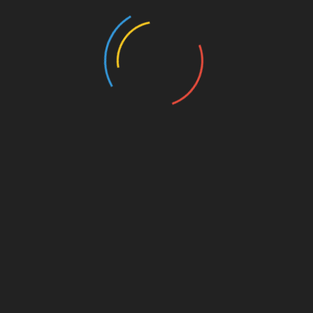
E-posta adresiniz yayınlanmayacak.
Gerekli alanlar
*
ile
işaretlenmişlerdir
Yorum
*
Ad
*