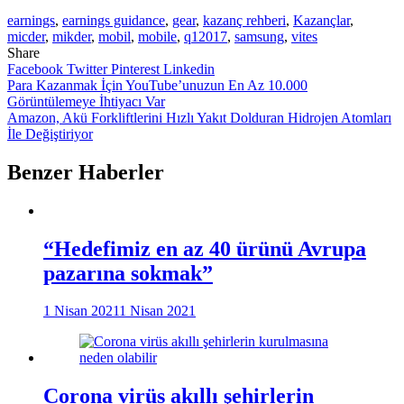
earnings
,
earnings guidance
,
gear
,
kazanç rehberi
,
Kazançlar
,
micder
,
mikder
,
mobil
,
mobile
,
q12017
,
samsung
,
vites
Share
Facebook
Twitter
Pinterest
Linkedin
Yazı
Para Kazanmak İçin YouTube’unuzun En Az 10.000
Görüntülemeye İhtiyacı Var
gezinmesi
Amazon, Akü Forkliftlerini Hızlı Yakıt Dolduran Hidrojen Atomları
İle Değiştiriyor
Benzer Haberler
“Hedefimiz en az 40 ürünü Avrupa
pazarına sokmak”
1 Nisan 2021
1 Nisan 2021
Corona virüs akıllı şehirlerin