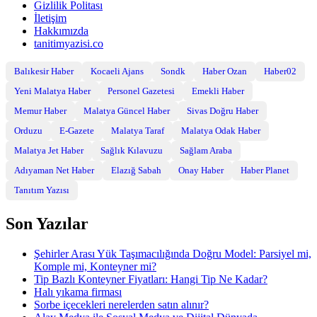
Gizlilik Politası
İletişim
Hakkımızda
tanitimyazisi.co
Balıkesir Haber
Kocaeli Ajans
Sondk
Haber Ozan
Haber02
Yeni Malatya Haber
Personel Gazetesi
Emekli Haber
Memur Haber
Malatya Güncel Haber
Sivas Doğru Haber
Orduzu
E-Gazete
Malatya Taraf
Malatya Odak Haber
Malatya Jet Haber
Sağlık Kılavuzu
Sağlam Araba
Adıyaman Net Haber
Elazığ Sabah
Onay Haber
Haber Planet
Tanıtım Yazısı
Son Yazılar
Şehirler Arası Yük Taşımacılığında Doğru Model: Parsiyel mi,
Komple mi, Konteyner mi?
Tip Bazlı Konteyner Fiyatları: Hangi Tip Ne Kadar?
Halı yıkama firması
Sorbe içecekleri nerelerden satın alınır?