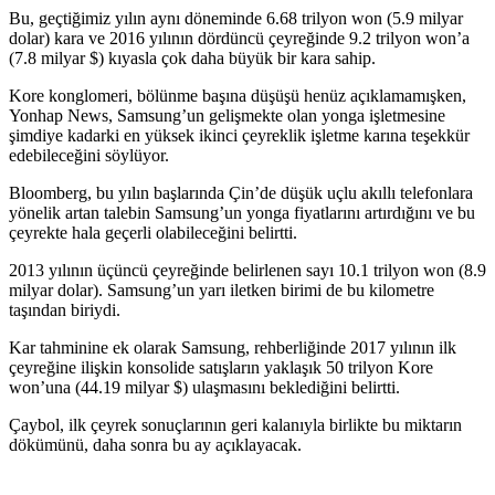
Bu, geçtiğimiz yılın aynı döneminde 6.68 trilyon won (5.9 milyar
dolar) kara ve 2016 yılının dördüncü çeyreğinde 9.2 trilyon won’a
(7.8 milyar $) kıyasla çok daha büyük bir kara sahip.
Kore konglomeri, bölünme başına düşüşü henüz açıklamamışken,
Yonhap News, Samsung’un gelişmekte olan yonga işletmesine
şimdiye kadarki en yüksek ikinci çeyreklik işletme karına teşekkür
edebileceğini söylüyor.
Bloomberg, bu yılın başlarında Çin’de düşük uçlu akıllı telefonlara
yönelik artan talebin Samsung’un yonga fiyatlarını artırdığını ve bu
çeyrekte hala geçerli olabileceğini belirtti.
2013 yılının üçüncü çeyreğinde belirlenen sayı 10.1 trilyon won (8.9
milyar dolar). Samsung’un yarı iletken birimi de bu kilometre
taşından biriydi.
Kar tahminine ek olarak Samsung, rehberliğinde 2017 yılının ilk
çeyreğine ilişkin konsolide satışların yaklaşık 50 trilyon Kore
won’una (44.19 milyar $) ulaşmasını beklediğini belirtti.
Çaybol, ilk çeyrek sonuçlarının geri kalanıyla birlikte bu miktarın
dökümünü, daha sonra bu ay açıklayacak.