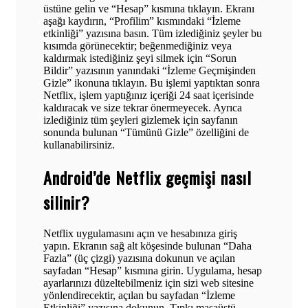
üstüne gelin ve “Hesap” kısmına tıklayın. Ekranı
aşağı kaydırın, “Profilim” kısmındaki “İzleme
etkinliği” yazısına basın. Tüm izlediğiniz şeyler bu
kısımda görünecektir; beğenmediğiniz veya
kaldırmak istediğiniz şeyi silmek için “Sorun
Bildir” yazısının yanındaki “İzleme Geçmişinden
Gizle” ikonuna tıklayın. Bu işlemi yaptıktan sonra
Netflix, işlem yaptığınız içeriği 24 saat içerisinde
kaldıracak ve size tekrar önermeyecek. Ayrıca
izlediğiniz tüm şeyleri gizlemek için sayfanın
sonunda bulunan “Tümünü Gizle” özelliğini de
kullanabilirsiniz.
Android’de Netflix geçmişi nasıl
silinir?
Netflix uygulamasını açın ve hesabınıza giriş
yapın. Ekranın sağ alt köşesinde bulunan “Daha
Fazla” (üç çizgi) yazısına dokunun ve açılan
sayfadan “Hesap” kısmına girin. Uygulama, hesap
ayarlarınızı düzeltebilmeniz için sizi web sitesine
yönlendirecektir, açılan bu sayfadan “İzleme
Etkinliği” yazısına dokunun. Tıpkı masaüstü