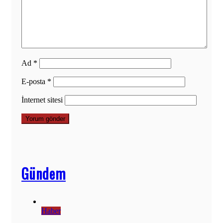
Ad
*
E-posta
*
İnternet sitesi
Gündem
Haber