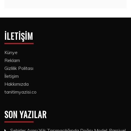
15 Temmuz 2020
İLETIŞIM
Künye
Reklam
Gizlilik Politası
İletişim
Hakkımızda
tanitimyazisi.co
SON YAZILAR
Şehirler Arası Yük Taşımacılığında Doğru Model: Parsiyel