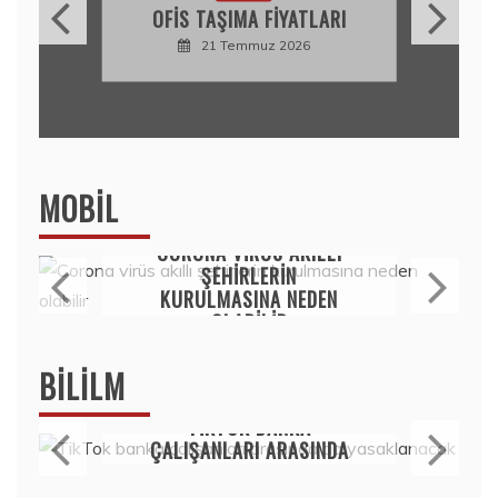
OFIS TAŞIMA FIYATLARI
21 Temmuz 2026
MOBIL
Mobil
CORONA VIRÜS AKILLI
ŞEHIRLERIN
KURULMASINA NEDEN
OLABILIR
15 Temmuz 2020
BILILM
Bilim
TIKTOK BANKA
ÇALIŞANLARI ARASINDA
DA YASAKLANACAK