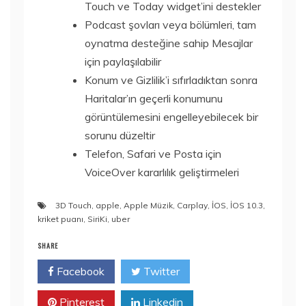
Touch ve Today widget’ini destekler
Podcast şovları veya bölümleri, tam
oynatma desteğine sahip Mesajlar
için paylaşılabilir
Konum ve Gizlilik’i sıfırladıktan sonra
Haritalar’ın geçerli konumunu
görüntülemesini engelleyebilecek bir
sorunu düzeltir
Telefon, Safari ve Posta için
VoiceOver kararlılık geliştirmeleri
3D Touch
,
apple
,
Apple Müzik
,
Carplay
,
İOS
,
İOS 10.3
,
kriket puanı
,
SiriKi
,
uber
SHARE
Facebook
Twitter
Pinterest
Linkedin