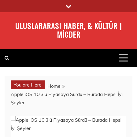
Skip
to
content
ULUSLARARASI HABER, & KÜLTÜR |
MICDER
You are Here
Home
Apple iOS 10.3’ü Piyasaya Sürdü – Burada Hepsi İyi
Şeyler