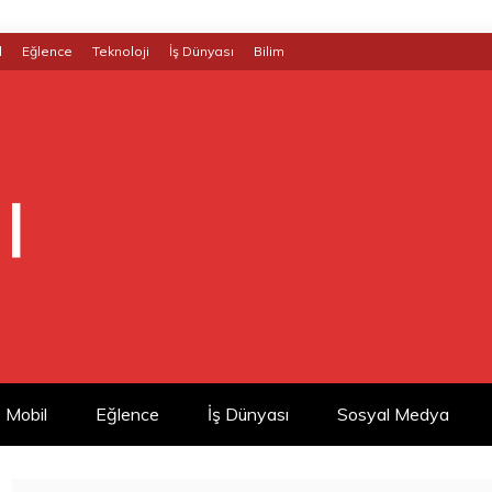
l
Eğlence
Teknoloji
İş Dünyası
Bilim
|
Mobil
Eğlence
İş Dünyası
Sosyal Medya