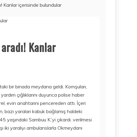
ı! Kanlar içerisinde bulundular
MODERN
TAŞIMACILIKTA
GÜVENIN ADRESI
İSTANBUL
AKSARAY
AMBARI
 aradı! Kanlar
2 Haziran 2026
Mobil
İŞTE 2020’NIN
FIYAT/PERFORM
ANS AÇISINDAN
EN IYI TABLET
MODELLERI! ÇOK
taki bir binada meydana geldi. Komşuları,
DAHA UCUZA…
yardım çığlıklarını duyunca polise haber
Bilim
15 Temmuz
AMAZON GAME
2020
l, evin anahtarını pencereden attı. İçeri
STUDIOS NEW
an, bazı yaraları kabuk bağlamış haldeki
WORLDS
ik 45 yaşındaki Sambuu K.’yi çıkardı. verilmesi
OYUNUNU
TEKRAR
ı iki yaralıyı ambulanslarla Okmeydanı
ERTELEDI