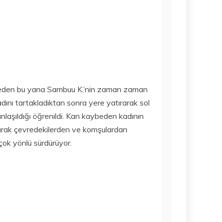
15 Temmuz
2020
süreden bu yana Sambuu K.’nin zaman zaman
adını tartakladıktan sonra yere yatırarak sol
n anlaşıldığı öğrenildi. Kan kaybeden kadının
arak çevredekilerden ve komşulardan
 çok yönlü sürdürüyor.