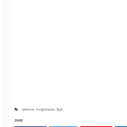
işkence
,
moğalistan
,
Şişli
SHARE