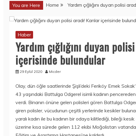
Haber
Home
Yardım çığlığını duyan polisi arad
You are Here
BARGELLO 709
Haber
HANGI
AĞRI VE ATEŞTE
PARFÜMÜN
APROL FORT
MUADILI? KOKU
KULLANIMI
PROFILI
Haber
7 Temmuz 2026
10 Temmuz
Yardım çığlığını duyan polisi
2026
Mobil
Mobil
KOLEKSIYONERL
BU KEZ
içerisinde bulundular
ER YAŞADI:
SAMSUNG
ONEPLUS ILK 10
GALAXY NOTE
ONEPLUS
29 Eylül 2020
Micder
20 ULTRA DEĞIL,
NORD’U HEDIYE
GALAXY NOTE
EDECEK!
20
Olay, dün öğle saatlerinde Şişli’deki Feriköy Emek Sokak’
GÖRÜNTÜLENDI!
15 Temmuz
43 yaşındaki Battulga Odgerel isimli kadının pencereden 
2020
15 Temmuz
verdi. Binanın önüne gelen polisleri gören Battulga Odgere
Bilim
Bilim
2020
250 TL ALTI
TORCHLIGHT II
giren polisler, vücudunun çeşitli yerlerinde kesikler bulun
AKILLI SAATLER
ÜCRETSIZ OLDU
yaralı kadın ile bu kadının bir odaya kilitlediği, bileği kes
15 Temmuz
15 Temmuz
üzerine kısa sürede gelen 112 ekibi Moğolistan vatandaş
2020
2020
Eğitim ve Araştırma Hastanesi’ne kaldırdı.