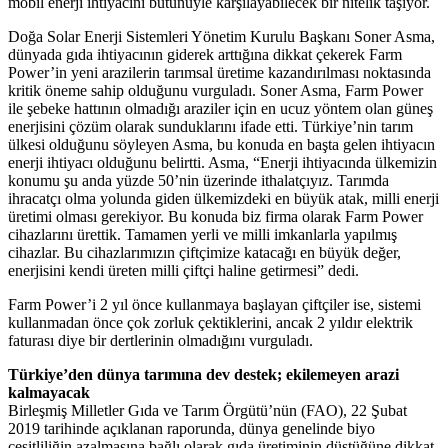
mobil enerji ihtiyacını bütünüyle karşılayabilecek bir nitelik taşıyor.
Doğa Solar Enerji Sistemleri Yönetim Kurulu Başkanı Soner Asma,
dünyada gıda ihtiyacının giderek arttığına dikkat çekerek Farm
Power’in yeni arazilerin tarımsal üretime kazandırılması noktasında
kritik öneme sahip olduğunu vurguladı. Soner Asma, Farm Power
ile şebeke hattının olmadığı araziler için en ucuz yöntem olan güneş
enerjisini çözüm olarak sunduklarını ifade etti. Türkiye’nin tarım
ülkesi olduğunu söyleyen Asma, bu konuda en başta gelen ihtiyacın
enerji ihtiyacı olduğunu belirtti. Asma, “Enerji ihtiyacında ülkemizin
konumu şu anda yüzde 50’nin üzerinde ithalatçıyız. Tarımda
ihracatçı olma yolunda giden ülkemizdeki en büyük atak, milli enerji
üretimi olması gerekiyor. Bu konuda biz firma olarak Farm Power
cihazlarını ürettik. Tamamen yerli ve milli imkanlarla yapılmış
cihazlar. Bu cihazlarımızın çiftçimize katacağı en büyük değer,
enerjisini kendi üreten milli çiftçi haline getirmesi” dedi.
Farm Power’i 2 yıl önce kullanmaya başlayan çiftçiler ise, sistemi
kullanmadan önce çok zorluk çektiklerini, ancak 2 yıldır elektrik
faturası diye bir dertlerinin olmadığını vurguladı.
Türkiye’den dünya tarımına dev destek; ekilemeyen arazi
kalmayacak
Birleşmiş Milletler Gıda ve Tarım Örgütü’nün (FAO), 22 Şubat
2019 tarihinde açıklanan raporunda, dünya genelinde biyo
çeşitliliğin azalmasına bağlı olarak gıda üretiminin düştüğüne dikkat