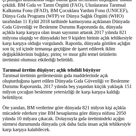
çekildi. BM Gıda ve Tarım Örgütü (FAO), Uluslararası Tarımsal
Kalkınma Fonu (IFAD), BM Çocuklara Yardım Fonu (UNICEF),
Dünya Gıda Programı (WFP) ve Dünya Sağlık Örgütü (WHO)
tarafından 11 Eylül 2018 tarihinde kamuoyuna açıklanan Dünyada
Gıda Güvenliği ve Beslenme Durumu Raporunda da, dünyada
açlıkla karşı karşıya olan insan sayısının artarak 2017 yılında 821
milyona ulaştığı ve dünyadaki her 9 kişiden birinin açlık tehlikesiyle
karşı karşıya olduğu vurgulandı. Raporda, dünyada görülen açlığın
son üç yıl içinde tırmanışa geçtiğine de işaret edilerek iklim
değişikliklerinin buğday, pirinç ve mısır gibi temel ürünlerin
üretimini olumsuz etkilediği belirtildi.
Tarımsal üretim düşüyor; açlık tehdidi büyüyor
Tarımsal üretimin gerilemesinin gıda maddelerinde açık
oluşturduğuna işaret edilen Dünyada Gıda Güvenliği ve Beslenme
Durumu Raporunda, 2017 yılında beş yaşından küçük yaklaşık 151
milyon çocuğun beslenme yetersizliği ile karşı karşıya kaldığı
belirtiliyor.
Öte yandan, BM verilerine göre dünyada 821 milyon kişi açlıkla
mücadele ederken yine BM hesaplarına göre dünya nüfusu 2050
yılında 10 milyara çıkacak. Dolayısıyla gıda üretimindeki açığın
sürmesi durumunda dünyada çok daha fazla insan açlık tehlikesiyle
karşı karşıya kalabilecek.