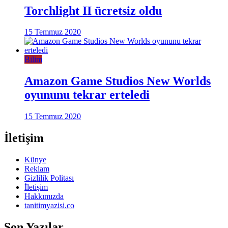
Torchlight II ücretsiz oldu
15 Temmuz 2020
Bilim
Amazon Game Studios New Worlds
oyununu tekrar erteledi
15 Temmuz 2020
İletişim
Künye
Reklam
Gizlilik Politası
İletişim
Hakkımızda
tanitimyazisi.co
Son Yazılar