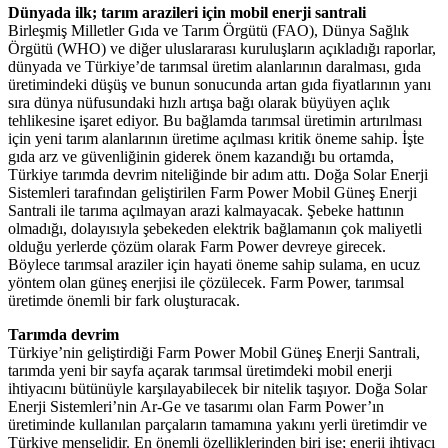
Dünyada ilk; tarım arazileri için mobil enerji santrali
Birleşmiş Milletler Gıda ve Tarım Örgütü (FAO), Dünya Sağlık
Örgütü (WHO) ve diğer uluslararası kuruluşların açıkladığı raporlar,
dünyada ve Türkiye’de tarımsal üretim alanlarının daralması, gıda
üretimindeki düşüş ve bunun sonucunda artan gıda fiyatlarının yanı
sıra dünya nüfusundaki hızlı artışa bağı olarak büyüyen açlık
tehlikesine işaret ediyor. Bu bağlamda tarımsal üretimin artırılması
için yeni tarım alanlarının üretime açılması kritik öneme sahip. İşte
gıda arz ve güvenliğinin giderek önem kazandığı bu ortamda,
Türkiye tarımda devrim niteliğinde bir adım attı. Doğa Solar Enerji
Sistemleri tarafından geliştirilen Farm Power Mobil Güneş Enerji
Santrali ile tarıma açılmayan arazi kalmayacak. Şebeke hattının
olmadığı, dolayısıyla şebekeden elektrik bağlamanın çok maliyetli
olduğu yerlerde çözüm olarak Farm Power devreye girecek.
Böylece tarımsal araziler için hayati öneme sahip sulama, en ucuz
yöntem olan güneş enerjisi ile çözülecek. Farm Power, tarımsal
üretimde önemli bir fark oluşturacak.
Tarımda devrim
Türkiye’nin geliştirdiği Farm Power Mobil Güneş Enerji Santrali,
tarımda yeni bir sayfa açarak tarımsal üretimdeki mobil enerji
ihtiyacını bütünüyle karşılayabilecek bir nitelik taşıyor. Doğa Solar
Enerji Sistemleri’nin Ar-Ge ve tasarımı olan Farm Power’ın
üretiminde kullanılan parçaların tamamına yakını yerli üretimdir ve
Türkiye menşelidir. En önemli özelliklerinden biri ise; enerji ihtiyacı