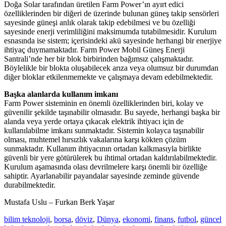
Doğa Solar tarafından üretilen Farm Power’ın ayırt edici
özelliklerinden bir diğeri de üzerinde bulunan güneş takip sensörleri
sayesinde güneşi anlık olarak takip edebilmesi ve bu özelliği
sayesinde enerji verimliliğini maksimumda tutabilmesidir. Kurulum
esnasında ise sistem; içerisindeki akü sayesinde herhangi bir enerjiye
ihtiyaç duymamaktadır. Farm Power Mobil Güneş Enerji
Santrali’nde her bir blok birbirinden bağımsız çalışmaktadır.
Böylelikle bir blokta oluşabilecek arıza veya olumsuz bir durumdan
diğer bloklar etkilenmemekte ve çalışmaya devam edebilmektedir.
Başka alanlarda kullanım imkanı
Farm Power sisteminin en önemli özelliklerinden biri, kolay ve
güvenilir şekilde taşınabilir olmasıdır. Bu sayede, herhangi başka bir
alanda veya yerde ortaya çıkacak elektrik ihtiyacı için de
kullanılabilme imkanı sunmaktadır. Sistemin kolayca taşınabilir
olması, muhtemel hırsızlık vakalarına karşı kökten çözüm
sunmaktadır. Kullanım ihtiyacının ortadan kalkmasıyla birlikte
güvenli bir yere götürülerek bu ihtimal ortadan kaldırılabilmektedir.
Kurulum aşamasında olası devrilmelere karşı önemli bir özelliğe
sahiptir. Ayarlanabilir payandalar sayesinde zeminde güvende
durabilmektedir.
Mustafa Uslu – Furkan Berk Yaşar
bilim teknoloji
,
borsa
,
döviz
,
Dünya
,
ekonomi
,
finans
,
futbol
,
güncel