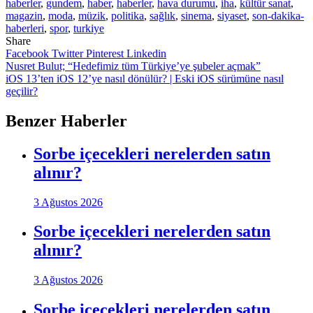
haberler
,
gundem
,
haber
,
haberler
,
hava durumu
,
iha
,
kültür sanat
,
magazin
,
moda
,
müzik
,
politika
,
sağlık
,
sinema
,
siyaset
,
son-dakika-
haberleri
,
spor
,
turkiye
Share
Facebook
Twitter
Pinterest
Linkedin
Yazı
Nusret Bulut; “Hedefimiz tüm Türkiye’ye şubeler açmak”
iOS 13’ten iOS 12’ye nasıl dönülür? | Eski iOS sürümüne nasıl
gezinmesi
geçilir?
Benzer Haberler
Sorbe içecekleri nerelerden satın
alınır?
3 Ağustos 2026
Sorbe içecekleri nerelerden satın
alınır?
3 Ağustos 2026
Sorbe içecekleri nerelerden satın