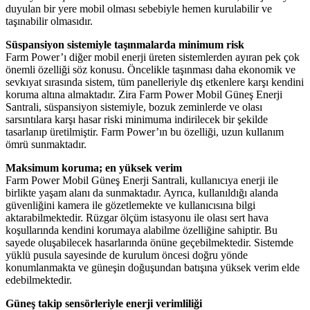
duyulan bir yere mobil olması sebebiyle hemen kurulabilir ve
taşınabilir olmasıdır.
Süspansiyon sistemiyle taşınmalarda minimum risk
Farm Power’ı diğer mobil enerji üreten sistemlerden ayıran pek çok
önemli özelliği söz konusu. Öncelikle taşınması daha ekonomik ve
sevkıyat sırasında sistem, tüm panelleriyle dış etkenlere karşı kendini
koruma altına almaktadır. Zira Farm Power Mobil Güneş Enerji
Santrali, süspansiyon sistemiyle, bozuk zeminlerde ve olası
sarsıntılara karşı hasar riski minimuma indirilecek bir şekilde
tasarlanıp üretilmiştir. Farm Power’ın bu özelliği, uzun kullanım
ömrü sunmaktadır.
Maksimum koruma; en yüksek verim
Farm Power Mobil Güneş Enerji Santrali, kullanıcıya enerji ile
birlikte yaşam alanı da sunmaktadır. Ayrıca, kullanıldığı alanda
güvenliğini kamera ile gözetlemekte ve kullanıcısına bilgi
aktarabilmektedir. Rüzgar ölçüm istasyonu ile olası sert hava
koşullarında kendini korumaya alabilme özelliğine sahiptir. Bu
sayede oluşabilecek hasarlarında önüne geçebilmektedir. Sistemde
yüklü pusula sayesinde de kurulum öncesi doğru yönde
konumlanmakta ve güneşin doğuşundan batışına yüksek verim elde
edebilmektedir.
Güneş takip sensörleriyle enerji verimliliği