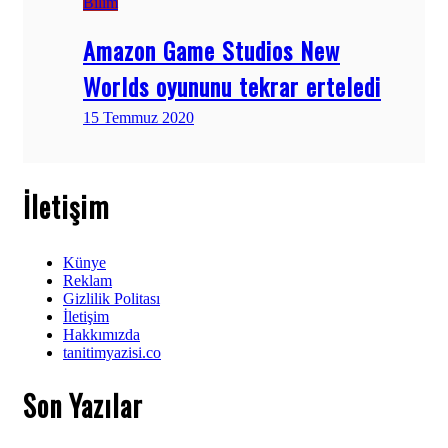
Bilim
Amazon Game Studios New
Worlds oyununu tekrar erteledi
15 Temmuz 2020
İletişim
Künye
Reklam
Gizlilik Politası
İletişim
Hakkımızda
tanitimyazisi.co
Son Yazılar