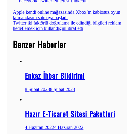
Facebook
Twitter
Pinterest
Linkedin
Yazı
Apple kendi online mağazasında Xbox’ın kablosuz oyun
kumandasını satmaya başladı
gezinmesi
Twitter iki faktörlü doğrulama ile edindiği bilgileri reklam
hedeflemek için kullandığını itiraf etti
Benzer Haberler
Enkaz İhbar Bildirimi
8 Şubat 2023
8 Şubat 2023
Hazır E-Ticaret Sitesi Paketleri
4 Haziran 2022
4 Haziran 2022