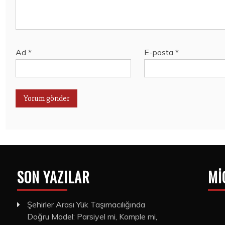
Ad
*
E-posta
*
SON YAZILAR
MI
Şehirler Arası Yük Taşımacılığında
Doğru Model: Parsiyel mi, Komple mi,