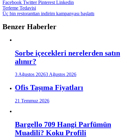
Facebook
Twitter
Pinterest
Linkedin
Yazı
Terleme Tedavisi
Üç bin restoranttan indirim kampanyası başlattı
gezinmesi
Benzer Haberler
Sorbe içecekleri nerelerden satın
alınır?
3 Ağustos 2026
3 Ağustos 2026
Ofis Taşıma Fiyatları
21 Temmuz 2026
Bargello 709 Hangi Parfümün
Muadili? Koku Profili