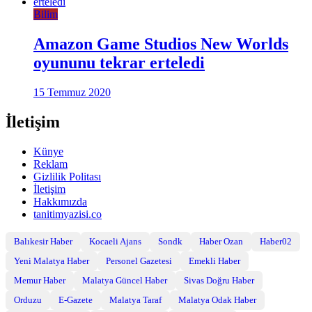
Bilim
Amazon Game Studios New Worlds
oyununu tekrar erteledi
15 Temmuz 2020
İletişim
Künye
Reklam
Gizlilik Politası
İletişim
Hakkımızda
tanitimyazisi.co
Balıkesir Haber
Kocaeli Ajans
Sondk
Haber Ozan
Haber02
Yeni Malatya Haber
Personel Gazetesi
Emekli Haber
Memur Haber
Malatya Güncel Haber
Sivas Doğru Haber
Orduzu
E-Gazete
Malatya Taraf
Malatya Odak Haber