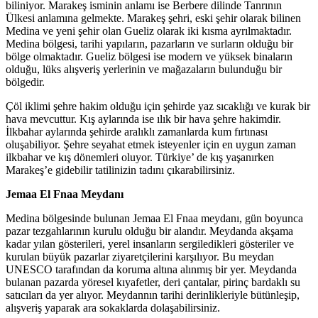
biliniyor. Marakeş isminin anlamı ise Berbere dilinde Tanrının
Ülkesi anlamına gelmekte. Marakeş şehri, eski şehir olarak bilinen
Medina ve yeni şehir olan Gueliz olarak iki kısma ayrılmaktadır.
Medina bölgesi, tarihi yapıların, pazarların ve surların olduğu bir
bölge olmaktadır. Gueliz bölgesi ise modern ve yüksek binaların
olduğu, lüks alışveriş yerlerinin ve mağazaların bulunduğu bir
bölgedir.
Çöl iklimi şehre hakim olduğu için şehirde yaz sıcaklığı ve kurak bir
hava mevcuttur. Kış aylarında ise ılık bir hava şehre hakimdir.
İlkbahar aylarında şehirde aralıklı zamanlarda kum fırtınası
oluşabiliyor. Şehre seyahat etmek isteyenler için en uygun zaman
ilkbahar ve kış dönemleri oluyor. Türkiye’ de kış yaşanırken
Marakeş’e gidebilir tatilinizin tadını çıkarabilirsiniz.
Jemaa El Fnaa Meydanı
Medina bölgesinde bulunan Jemaa El Fnaa meydanı, gün boyunca
pazar tezgahlarının kurulu olduğu bir alandır. Meydanda akşama
kadar yılan gösterileri, yerel insanların sergiledikleri gösteriler ve
kurulan büyük pazarlar ziyaretçilerini karşılıyor. Bu meydan
UNESCO tarafından da koruma altına alınmış bir yer. Meydanda
bulanan pazarda yöresel kıyafetler, deri çantalar, pirinç bardaklı su
satıcıları da yer alıyor. Meydannın tarihi derinlikleriyle bütünleşip,
alışveriş yaparak ara sokaklarda dolaşabilirsiniz.