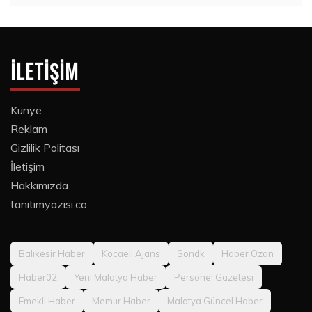
İLETIŞIM
Künye
Reklam
Gizlilik Politası
İletişim
Hakkımızda
tanitimyazisi.co
Balıkesir Haber
Kocaeli Ajans
Sondk
Haber Ozan
Haber02
Yeni Malatya Haber
Personel Gazetesi
Emekli Haber
Memur Haber
Malatya Güncel Haber