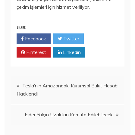
çekim işlemleri için hizmet veriliyor.
SHARE
Facebook
Twitter
Pinterest
Linkedin
Yazı
Tesla’nın Amazondaki Kurumsal Bulut Hesabı
Hacklendi
gezinmesi
Ejder Yalçın Uzaktan Komuta Edilebilecek