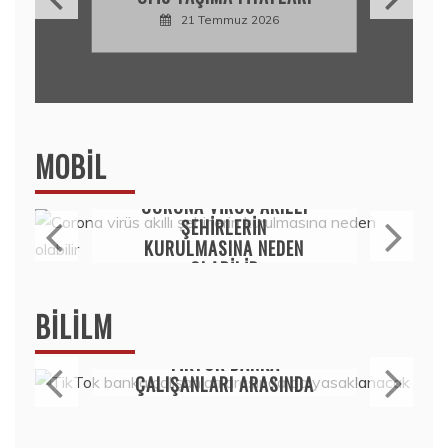
21 Temmuz 2026
MOBIL
Mobil
CORONA VIRÜS AKILLI
ŞEHIRLERIN
KURULMASINA NEDEN
OLABILIR
15 Temmuz 2020
BILILM
Bilim
TIKTOK BANKA
ÇALIŞANLARI ARASINDA
DA YASAKLANACAK
15 Temmuz 2020