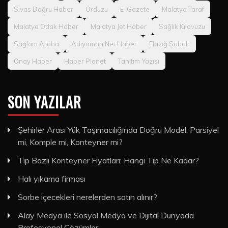
Sivas Doğru Haber
Orduzu
E-Gazete
Malatya Taraf
Malatya Odak Haber
Malatya Jet Haber
Sağlık Kılavuzu
Sağlam Araba
Adıyaman Net Haber
Elazığ Sabah
Onay Haber
Haber Planet
Tanıtım Yazısı
SON YAZILAR
Şehirler Arası Yük Taşımacılığında Doğru Model: Parsiyel
mi, Komple mi, Konteyner mi?
Tip Bazlı Konteyner Fiyatları: Hangi Tip Ne Kadar?
Halı yıkama firması
Sorbe içecekleri nerelerden satın alınır?
Alay Medya ile Sosyal Medya ve Dijital Dünyada
Profesyonel Çözümler