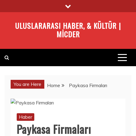
Skip
to
content
ULUSLARARASI HABER, & KÜLTÜR |
MICDER
You are Here
Home
Paykasa Firmaları
Haber
Paykasa Firmaları