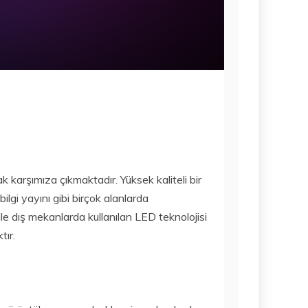
Bilim
KIRIL
ALFABESININ
KÖKENI
11 Aralık 2021
Y
 karşımıza çıkmaktadır. Yüksek kaliteli bir
ilgi yayını gibi birçok alanlarda
ile dış mekanlarda kullanılan LED teknolojisi
tır.