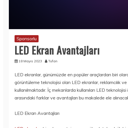
15 Temmuz
15 Temmuz
AMAZON GAME
2020
Bilim
2020
STUDIOS NEW
TORCHLIGHT II
WORLDS
ÜCRETSIZ OLDU
OYUNUNU
15 Temmuz
TEKRAR
2020
ERTELEDI
Sponsorlu
15 Temmuz
LED Ekran Avantajları
2020
18 Mayıs 2023
Tufan
LED ekranlar, günümüzde en popüler araçlardan biri olarak
görüntüleme teknolojisi olan LED ekranlar, reklamcılık ve b
kullanılmaktadır. İç mekanlarda kullanılan LED teknolojisi 
arasındaki farklar ve avantajları bu makalede ele alınacak
LED Ekran Avantajları