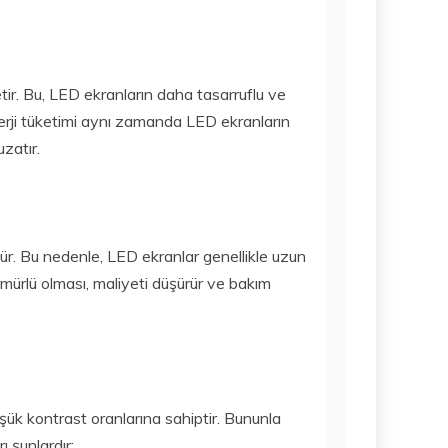
tir. Bu, LED ekranların daha tasarruflu ve
erji tüketimi aynı zamanda LED ekranların
zatır.
ür. Bu nedenle, LED ekranlar genellikle uzun
 ömürlü olması, maliyeti düşürür ve bakım
şük kontrast oranlarına sahiptir. Bununla
ı şunlardır: