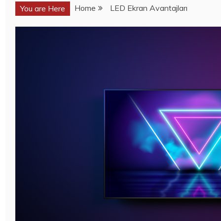
Home
LED Ekran Avantajları
You are Here
Haber
Haber
SORBE
SORBE
IÇECEKLERI
IÇECEKLERI
NERELERDEN
NERELERDEN
SATIN ALINIR?
SATIN ALINIR?
3 Ağustos 2026
3 Ağustos 2026
Mobil
Mobil
BU KEZ
İŞTE 2020’NIN
SAMSUNG
FIYAT/PERFORM
GALAXY NOTE
ANS AÇISINDAN
20 ULTRA DEĞIL,
EN IYI TABLET
GALAXY NOTE
MODELLERI! ÇOK
20
DAHA UCUZA…
GÖRÜNTÜLENDI!
Bilim