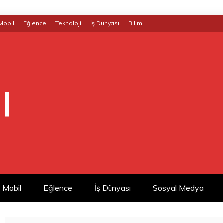
Mobil
Eğlence
Teknoloji
İş Dünyası
Bilim
|
Mobil
Eğlence
İş Dünyası
Sosyal Medya