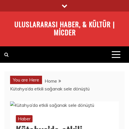
Skip
to
content
ULUSLARARASI HABER, & KÜLTÜR |
MICDER
You are Here
Home
Kütahya’da etkili sağanak sele dönüştü
Haber