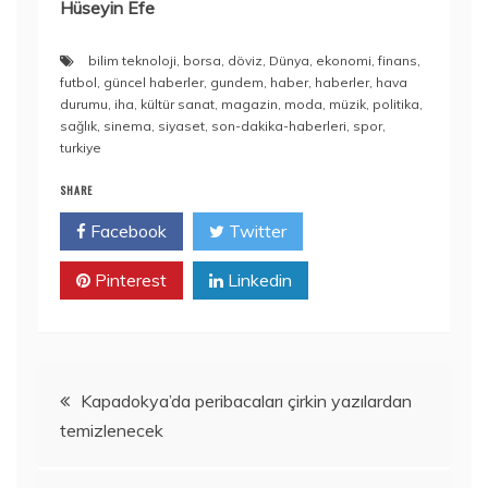
Hüseyin Efe
bilim teknoloji
,
borsa
,
döviz
,
Dünya
,
ekonomi
,
finans
,
futbol
,
güncel haberler
,
gundem
,
haber
,
haberler
,
hava
durumu
,
iha
,
kültür sanat
,
magazin
,
moda
,
müzik
,
politika
,
sağlık
,
sinema
,
siyaset
,
son-dakika-haberleri
,
spor
,
turkiye
SHARE
Facebook
Twitter
Pinterest
Linkedin
Yazı
Kapadokya’da peribacaları çirkin yazılardan
temizlenecek
gezinmesi