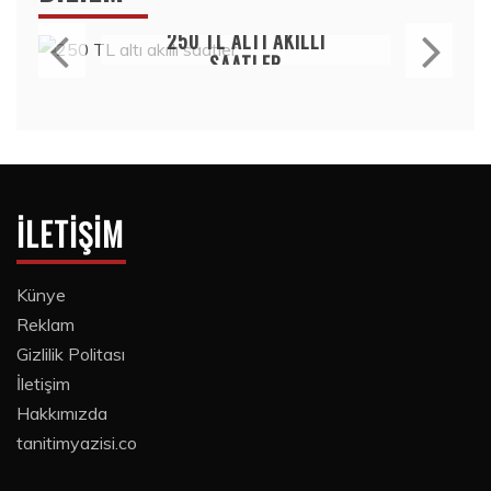
Bilim
Bilim
0 TL ALTI AKILLI
TORCHLIGHT I
SAATLER
OLD
15 Temmuz 2020
15 Temmu
İLETIŞIM
Künye
Reklam
Gizlilik Politası
İletişim
Hakkımızda
tanitimyazisi.co