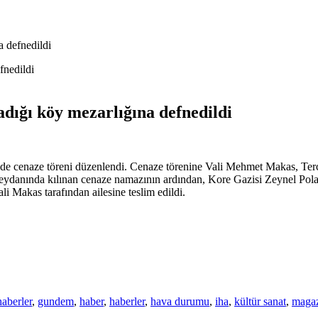
a defnedildi
ladığı köy mezarlığına defnedildi
ünde cenaze töreni düzenlendi. Cenaze törenine Vali Mehmet Makas, 
eydanında kılınan cenaze namazının ardından, Kore Gazisi Zeynel Polat,
li Makas tarafından ailesine teslim edildi.
haberler
,
gundem
,
haber
,
haberler
,
hava durumu
,
iha
,
kültür sanat
,
maga