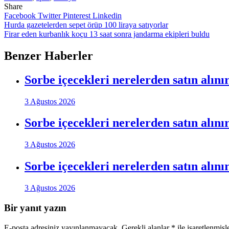
Share
Facebook
Twitter
Pinterest
Linkedin
Yazı
Hurda gazetelerden sepet örüp 100 liraya satıyorlar
Firar eden kurbanlık koçu 13 saat sonra jandarma ekipleri buldu
gezinmesi
Benzer Haberler
Sorbe içecekleri nerelerden satın alını
3 Ağustos 2026
Sorbe içecekleri nerelerden satın alını
3 Ağustos 2026
Sorbe içecekleri nerelerden satın alını
3 Ağustos 2026
Bir yanıt yazın
E-posta adresiniz yayınlanmayacak.
Gerekli alanlar
*
ile işaretlenmişl