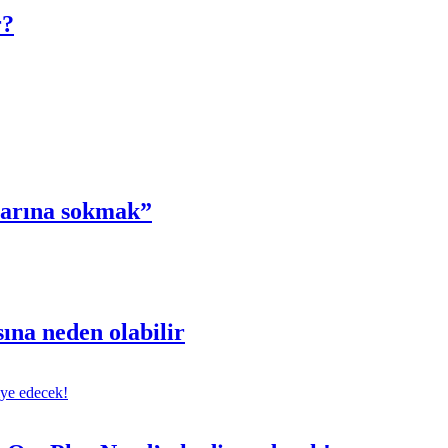
r?
zarına sokmak”
sına neden olabilir