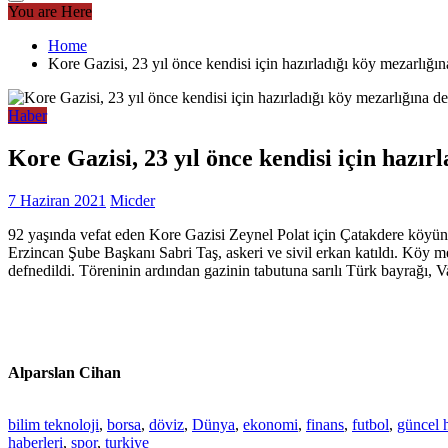
You are Here
Home
Kore Gazisi, 23 yıl önce kendisi için hazırladığı köy mezarlığın
Haber
Kore Gazisi, 23 yıl önce kendisi için hazır
7 Haziran 2021
Micder
92 yaşında vefat eden Kore Gazisi Zeynel Polat için Çatakdere köy
Erzincan Şube Başkanı Sabri Taş, askeri ve sivil erkan katıldı. Köy m
defnedildi. Töreninin ardından gazinin tabutuna sarılı Türk bayrağı, Va
Alparslan Cihan
bilim teknoloji
,
borsa
,
döviz
,
Dünya
,
ekonomi
,
finans
,
futbol
,
güncel 
haberleri
,
spor
,
turkiye