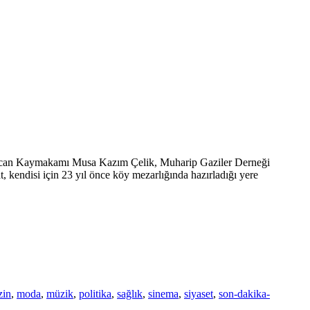
Tercan Kaymakamı Musa Kazım Çelik, Muharip Gaziler Derneği
 kendisi için 23 yıl önce köy mezarlığında hazırladığı yere
zin
,
moda
,
müzik
,
politika
,
sağlık
,
sinema
,
siyaset
,
son-dakika-