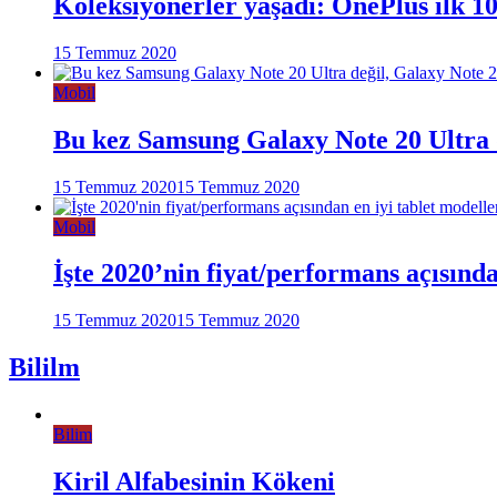
Koleksiyonerler yaşadı: OnePlus ilk 1
15 Temmuz 2020
Mobil
Bu kez Samsung Galaxy Note 20 Ultra d
15 Temmuz 2020
15 Temmuz 2020
Mobil
İşte 2020’nin fiyat/performans açısınd
15 Temmuz 2020
15 Temmuz 2020
Bililm
Bilim
Kiril Alfabesinin Kökeni