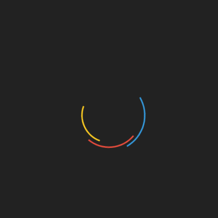
nedenle
Konya Nakliyat Ambarı
seçilirken firmanın operasyon
odaklı yaklaşımı da dikkate alınmalıdır. Güvenilir lojistik süreçl
anlayışı işletmeler için önemli avantajlar sağlamaktadır. Hed
taşımacılık çözümleriyle farklı sektörlerden firmaların lojistik i
SHARE
Facebook
Twitter
Pinterest
Linkedin
Yazı
ahyonay.com: Güvenilir SMS Onay ve Sanal
Numara Servisi
gezinmesi
BENZER HABERLER