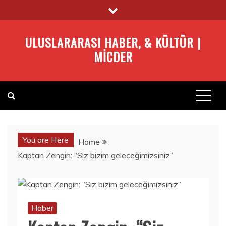
Skip
to
content
ULUSLARARASI HABER, & KÜLTÜR |
MICDER
You are Here
Home
Kaptan Zengin: “Siz bizim geleceğimizsiniz”
Haber