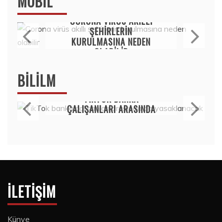
MOBIL
Mobil
CORONA VIRÜS AKILLI
ŞEHIRLERIN
KURULMASINA NEDEN
OLABILIR
15 Temmuz 2020
BILILM
Bilim
TIKTOK BANKA
ÇALIŞANLARI ARASINDA
DA YASAKLANACAK
15 Temmuz 2020
İLETIŞIM
Künye