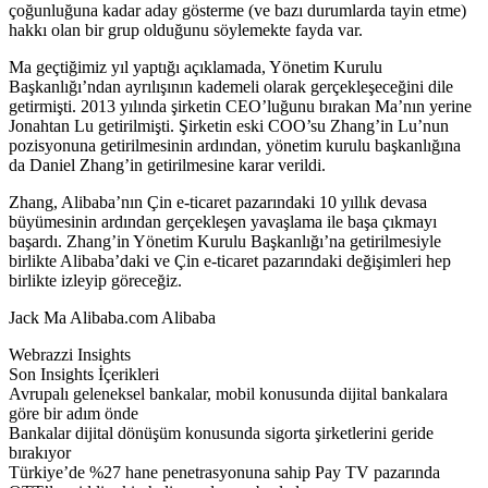
çoğunluğuna kadar aday gösterme (ve bazı durumlarda tayin etme)
hakkı olan bir grup olduğunu söylemekte fayda var.
Ma geçtiğimiz yıl yaptığı açıklamada, Yönetim Kurulu
Başkanlığı’ndan ayrılışının kademeli olarak gerçekleşeceğini dile
getirmişti. 2013 yılında şirketin CEO’luğunu bırakan Ma’nın yerine
Jonahtan Lu getirilmişti. Şirketin eski COO’su Zhang’in Lu’nun
pozisyonuna getirilmesinin ardından, yönetim kurulu başkanlığına
da Daniel Zhang’in getirilmesine karar verildi.
Zhang, Alibaba’nın Çin e-ticaret pazarındaki 10 yıllık devasa
büyümesinin ardından gerçekleşen yavaşlama ile başa çıkmayı
başardı. Zhang’in Yönetim Kurulu Başkanlığı’na getirilmesiyle
birlikte Alibaba’daki ve Çin e-ticaret pazarındaki değişimleri hep
birlikte izleyip göreceğiz.
Jack Ma Alibaba.com Alibaba
Webrazzi Insights
Son Insights İçerikleri
Avrupalı geleneksel bankalar, mobil konusunda dijital bankalara
göre bir adım önde
Bankalar dijital dönüşüm konusunda sigorta şirketlerini geride
bırakıyor
Türkiye’de %27 hane penetrasyonuna sahip Pay TV pazarında