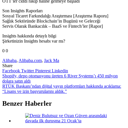
OTT’ler ciddi rakip haline gelmeye başladı
Son Insights Raporları
Sosyal Ticaret Farkındalığı Araştırması [Araştırma Raporu]
Sağlık Sektöründe Blockchain’in Bugünü ve Geleceği
Servis Olarak Bankacılık – BaaS ve Fintech’ler [Rapor]
Insights hakkında detaylı bilgi
Şirketinizin Insights hesabı var mı?
0 0
Alibaba
,
Alibaba.com
,
Jack Ma
Share
Facebook
Twitter
Pinterest
Linkedin
Yazı
Shopify, depo otomasyonu üreten 6 River Systems’ı 450 milyon
dolara satın aldı
gezinmesi
RTÜK Başkanı’ndan dijital yayın platformları hakkında açıklama:
“Lisans ve izin başvurularını aldık.”
Benzer Haberler