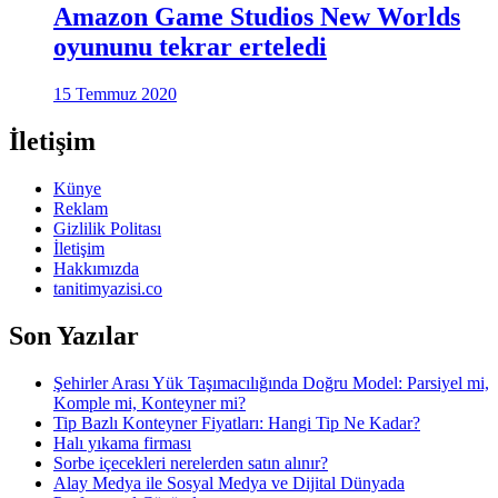
Amazon Game Studios New Worlds
oyununu tekrar erteledi
15 Temmuz 2020
İletişim
Künye
Reklam
Gizlilik Politası
İletişim
Hakkımızda
tanitimyazisi.co
Son Yazılar
Şehirler Arası Yük Taşımacılığında Doğru Model: Parsiyel mi,
Komple mi, Konteyner mi?
Tip Bazlı Konteyner Fiyatları: Hangi Tip Ne Kadar?
Halı yıkama firması
Sorbe içecekleri nerelerden satın alınır?
Alay Medya ile Sosyal Medya ve Dijital Dünyada