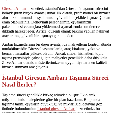
Giresun Ambar
hizmetleri, İstanbul’dan Giresun’a taşınma sürecini
kolaylaştıran birçok avantaj sunar. İlk olarak, profesyonel bir hizmet
almanız durumunda, eşyalarınızın güvenli bir şekilde taşınacağından
emin olabilirsiniz. Deneyimli personelimiz, eşyalarınızın
paketlenmesi ve araçlara yüklenmesi aşamalarında son derece
dikkatli hareket eder. Ayrıca, düzenli olarak bakımı yapılan nakliyat
araçlarımız, güvenli bir taşımayı garanti eder.
Ambar hizmetlerinin bir diğer avantajı da maliyetlerin kontrol altında
tutulabilmesidir. Bireysel taşınmalarda, araç kiralama, yakıt ve
benzeri masraflar yüksek olabilir. Ancak ambar hizmetleri, toplu
taşıma prensibiyle çalıştığı için maliyetler genellikle daha düşüktür.
Zirve Ambar olarak, müşterilerimize en uygun fiyatlarla en kaliteli
hizmeti sunmayı amaçlıyoruz.
İstanbul Giresun Ambarı Taşınma Süreci
Nasıl İlerler?
Taşınma süreci genellikle birkaç adımdan oluşur. İlk olarak,
müşterilerimizin taleplerine göre bir plan hazırlanır. Bu planda
taşınma tarihi, eşyaların büyüklüğü ve miktarı gibi detaylar göz
önünde bulundurulur.
İstanbul giresun Ambarı
hizmetimiz, bu