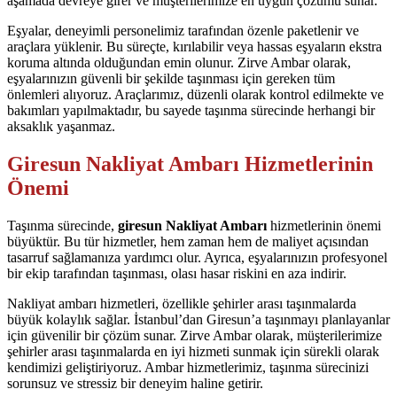
aşamada devreye girer ve müşterilerimize en uygun çözümü sunar.
Eşyalar, deneyimli personelimiz tarafından özenle paketlenir ve
araçlara yüklenir. Bu süreçte, kırılabilir veya hassas eşyaların ekstra
koruma altında olduğundan emin olunur. Zirve Ambar olarak,
eşyalarınızın güvenli bir şekilde taşınması için gereken tüm
önlemleri alıyoruz. Araçlarımız, düzenli olarak kontrol edilmekte ve
bakımları yapılmaktadır, bu sayede taşınma sürecinde herhangi bir
aksaklık yaşanmaz.
Giresun Nakliyat Ambarı Hizmetlerinin
Önemi
Taşınma sürecinde,
giresun Nakliyat Ambarı
hizmetlerinin önemi
büyüktür. Bu tür hizmetler, hem zaman hem de maliyet açısından
tasarruf sağlamanıza yardımcı olur. Ayrıca, eşyalarınızın profesyonel
bir ekip tarafından taşınması, olası hasar riskini en aza indirir.
Nakliyat ambarı hizmetleri, özellikle şehirler arası taşınmalarda
büyük kolaylık sağlar. İstanbul’dan Giresun’a taşınmayı planlayanlar
için güvenilir bir çözüm sunar. Zirve Ambar olarak, müşterilerimize
şehirler arası taşınmalarda en iyi hizmeti sunmak için sürekli olarak
kendimizi geliştiriyoruz. Ambar hizmetlerimiz, taşınma sürecinizi
sorunsuz ve stressiz bir deneyim haline getirir.