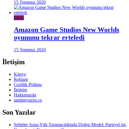
15 Temmuz 2020
Bilim
Amazon Game Studios New Worlds
oyununu tekrar erteledi
15 Temmuz 2020
İletişim
Künye
Reklam
Gizlilik Politası
İletişim
Hakkımızda
tanitimyazisi.co
Son Yazılar
Şehirler Arası Yük Taşımacılığında Doğru Model: Parsiyel mi,