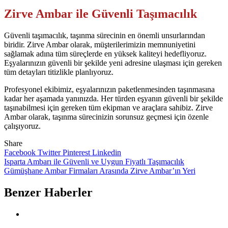
Zirve Ambar ile Güvenli Taşımacılık
Güvenli taşımacılık, taşınma sürecinin en önemli unsurlarından
biridir. Zirve Ambar olarak, müşterilerimizin memnuniyetini
sağlamak adına tüm süreçlerde en yüksek kaliteyi hedefliyoruz.
Eşyalarınızın güvenli bir şekilde yeni adresine ulaşması için gereken
tüm detayları titizlikle planlıyoruz.
Profesyonel ekibimiz, eşyalarınızın paketlenmesinden taşınmasına
kadar her aşamada yanınızda. Her türden eşyanın güvenli bir şekilde
taşınabilmesi için gereken tüm ekipman ve araçlara sahibiz. Zirve
Ambar olarak, taşınma sürecinizin sorunsuz geçmesi için özenle
çalışıyoruz.
Share
Facebook
Twitter
Pinterest
Linkedin
Yazı
Isparta Ambarı ile Güvenli ve Uygun Fiyatlı Taşımacılık
Gümüşhane Ambar Firmaları Arasında Zirve Ambar’ın Yeri
gezinmesi
Benzer Haberler