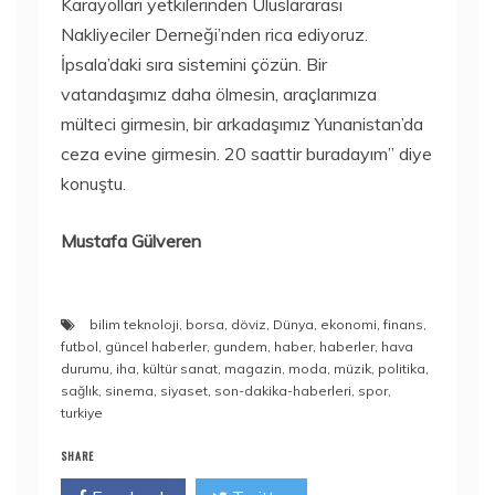
Karayolları yetkilerinden Uluslararası
Nakliyeciler Derneği’nden rica ediyoruz.
İpsala’daki sıra sistemini çözün. Bir
vatandaşımız daha ölmesin, araçlarımıza
mülteci girmesin, bir arkadaşımız Yunanistan’da
ceza evine girmesin. 20 saattir buradayım” diye
konuştu.
Mustafa Gülveren
bilim teknoloji
,
borsa
,
döviz
,
Dünya
,
ekonomi
,
finans
,
futbol
,
güncel haberler
,
gundem
,
haber
,
haberler
,
hava
durumu
,
iha
,
kültür sanat
,
magazin
,
moda
,
müzik
,
politika
,
sağlık
,
sinema
,
siyaset
,
son-dakika-haberleri
,
spor
,
turkiye
SHARE