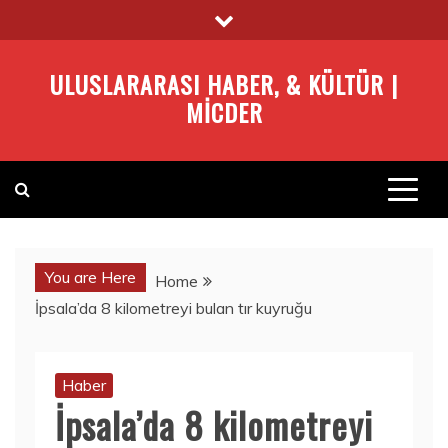
Skip
to
content
ULUSLARARASI HABER, & KÜLTÜR |
MICDER
You are Here
Home
İpsala’da 8 kilometreyi bulan tır kuyruğu
Haber
İpsala’da 8 kilometreyi