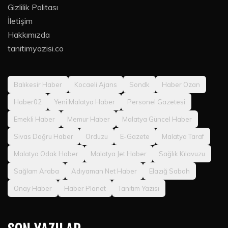
Gizlilik Politası
İletişim
Hakkımızda
tanitimyazisi.co
Balıkesir Haber
Kocaeli Ajans
Sondk
Haber Ozan
Haber02
Yeni Malatya Haber
Personel Gazetesi
Emekli Haber
Memur Haber
Malatya Güncel Haber
Sivas Doğru Haber
Orduzu
E-Gazete
Malatya Taraf
Malatya Odak Haber
Malatya Jet Haber
Sağlık Kılavuzu
Sağlam Araba
Adıyaman Net Haber
Elazığ Sabah
Onay Haber
Haber Planet
Tanıtım Yazısı