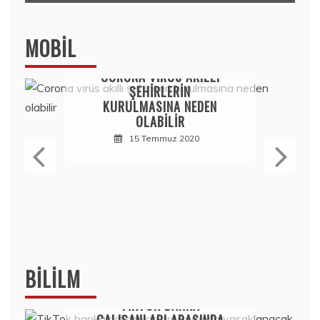
MOBIL
Mobil
CORONA VIRÜS AKILLI
ŞEHIRLERIN
KURULMASINA NEDEN
OLABILIR
15 Temmuz 2020
BILILM
Bilim
TIKTOK BANKA
ÇALIŞANLARI ARASINDA