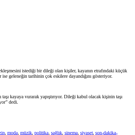
şmesini istediği bir dileği olan kişiler, kayanın etrafındaki küçük
 ise geleneğin tarihinin çok eskilere dayandığını gösteriyor.
aşı kayaya vurarak yapıştırıyor. Dileği kabul olacak kişinin taşı
yor” dedi.
zin
,
moda
,
müzik
,
politika
,
sağlık
,
sinema
,
siyaset
,
son-dakika-