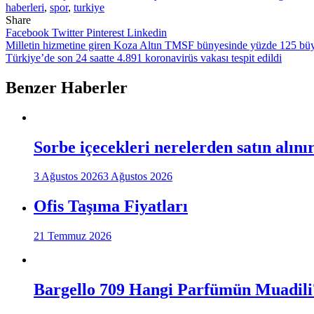
haberleri
,
spor
,
turkiye
Share
Facebook
Twitter
Pinterest
Linkedin
Yazı
Milletin hizmetine giren Koza Altın TMSF bünyesinde yüzde 125 bü
Türkiye’de son 24 saatte 4.891 koronavirüs vakası tespit edildi
gezinmesi
Benzer Haberler
Sorbe içecekleri nerelerden satın alını
3 Ağustos 2026
3 Ağustos 2026
Ofis Taşıma Fiyatları
21 Temmuz 2026
Bargello 709 Hangi Parfümün Muadili