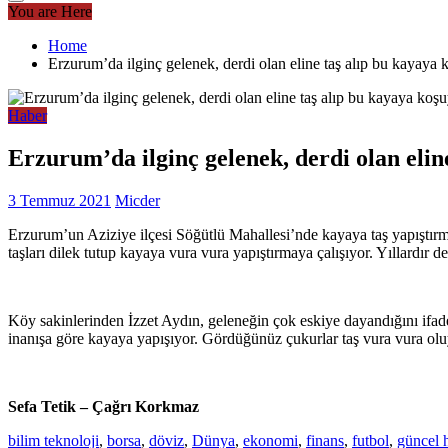
You are Here
Home
Erzurum’da ilginç gelenek, derdi olan eline taş alıp bu kayaya 
Haber
Erzurum’da ilginç gelenek, derdi olan elin
3 Temmuz 2021
Micder
Erzurum’un Aziziye ilçesi Söğütlü Mahallesi’nde kayaya taş yapıştırm
taşları dilek tutup kayaya vura vura yapıştırmaya çalışıyor. Yıllardır 
Köy sakinlerinden İzzet Aydın, geleneğin çok eskiye dayandığını ifade 
inanışa göre kayaya yapışıyor. Gördüğünüz çukurlar taş vura vura o
Sefa Tetik – Çağrı Korkmaz
bilim teknoloji
,
borsa
,
döviz
,
Dünya
,
ekonomi
,
finans
,
futbol
,
güncel 