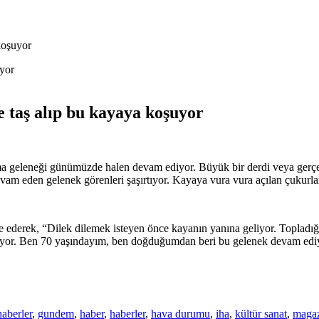
koşuyor
e taş alıp bu kayaya koşuyor
a geleneği günümüzde halen devam ediyor. Büyük bir derdi veya gerçekle
devam eden gelenek görenleri şaşırtıyor. Kayaya vura vura açılan çukurlar
ederek, “Dilek dilemek isteyen önce kayanın yanına geliyor. Topladığı t
luyor. Ben 70 yaşındayım, ben doğduğumdan beri bu gelenek devam edi
haberler
,
gundem
,
haber
,
haberler
,
hava durumu
,
iha
,
kültür sanat
,
maga