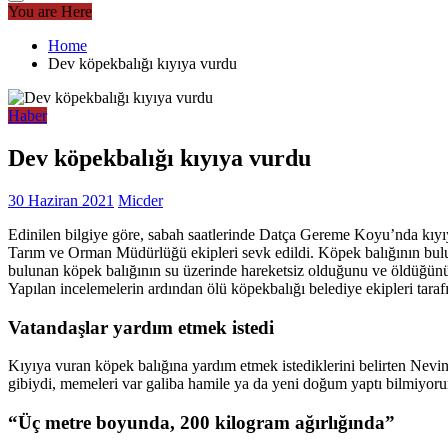
You are Here
Home
Dev köpekbalığı kıyıya vurdu
Haber
Dev köpekbalığı kıyıya vurdu
30 Haziran 2021
Micder
Edinilen bilgiye göre, sabah saatlerinde Datça Gereme Koyu’nda kıyıy
Tarım ve Orman Müdürlüğü ekipleri sevk edildi. Köpek balığının bu
bulunan köpek balığının su üzerinde hareketsiz olduğunu ve öldüğünü 
Yapılan incelemelerin ardından ölü köpekbalığı belediye ekipleri tara
Vatandaşlar yardım etmek istedi
Kıyıya vuran köpek balığına yardım etmek istediklerini belirten Nevin
gibiydi, memeleri var galiba hamile ya da yeni doğum yaptı bilmiyor
“Üç metre boyunda, 200 kilogram ağırlığında”