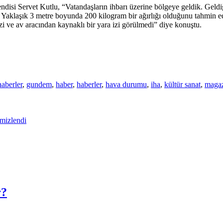
isi Servet Kutlu, “Vatandaşların ihbarı üzerine bölgeye geldik. Geldi
k. Yaklaşık 3 metre boyunda 200 kilogram bir ağırlığı olduğunu tahmin 
zi ve av aracından kaynaklı bir yara izi görülmedi” diye konuştu.
haberler
,
gundem
,
haber
,
haberler
,
hava durumu
,
iha
,
kültür sanat
,
maga
mizlendi
r?