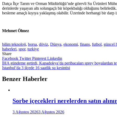
Datça İlçe Tarım ve Orman Müdürlüğü’nde görevli Su Ürünleri Mühend
derinlerde yaşayan altı solungaçlı bir köpekbalığı olduğunu belirledi
besleme amaçlı kıyıya yaklaşmış olabilir. Üzerinde herhangi bir darp i
Mehmet Ölmez
bilim teknoloji
,
borsa
,
döviz
,
Dünya
,
ekonomi
,
finans
,
futbol
,
güncel 
haberleri
,
spor
,
turkiye
Share
Facebook
Twitter
Pinterest
Linkedin
Yazı
İHA gündeme getirdi, Kapadokya’da peribacaları sprey boyalardan te
İstanbul’da 3 ilçede 16 saatlik su kesintisi
gezinmesi
Benzer Haberler
Sorbe içecekleri nerelerden satın alını
3 Ağustos 2026
3 Ağustos 2026