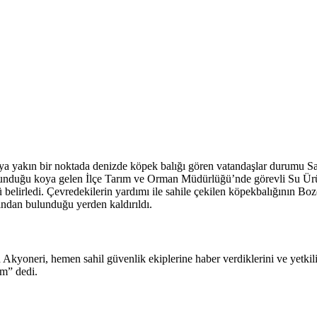
a yakın bir noktada denizde köpek balığı gören vatandaşlar durumu Sahil
lunduğu koya gelen İlçe Tarım ve Orman Müdürlüğü’nde görevli Su Ürü
belirledi. Çevredekilerin yardımı ile sahile çekilen köpekbalığının Bo
fından bulunduğu yerden kaldırıldı.
 Akyoneri, hemen sahil güvenlik ekiplerine haber verdiklerini ve yetkili
um” dedi.