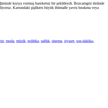
ğimizde kıyıya vurmuş hareketsiz bir şekildeydi. Bozcamgöz türünde
ediyoruz. Karnındaki şişlikten büyük ihtimalle yavru bırakma veya
zin
,
moda
,
müzik
,
politika
,
sağlık
,
sinema
,
siyaset
,
son-dakika-