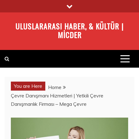
Skip
to
content
ULUSLARARASI HABER, & KÜLTÜR |
MICDER
You are Here
Home
Çevre Danışmanı Hizmetleri | Yetkili Çevre
Danışmanlık Firması – Mega Çevre