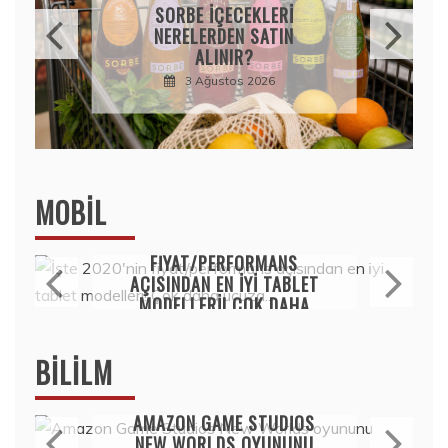
SORBE IÇECEKLERI
NERELERDEN SATIN
ALINIR?
3 Ağustos 2026
MOBIL
Mobil
İŞTE 2020’NIN
FIYAT/PERFORMANS
AÇISINDAN EN IYI TABLET
MODELLERI! ÇOK DAHA
UCUZA…
15 Temmuz 2020
BILILM
Bilim
AMAZON GAME STUDIOS
NEW WORLDS OYUNUNU