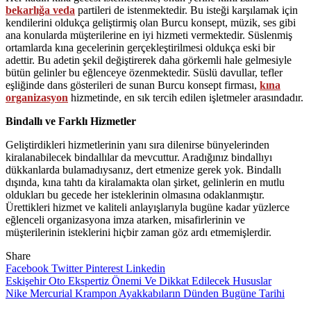
bekarlığa veda
partileri de istenmektedir. Bu isteği karşılamak için
kendilerini oldukça geliştirmiş olan Burcu konsept, müzik, ses gibi
ana konularda müşterilerine en iyi hizmeti vermektedir. Süslenmiş
ortamlarda kına gecelerinin gerçekleştirilmesi oldukça eski bir
adettir. Bu adetin şekil değiştirerek daha görkemli hale gelmesiyle
bütün gelinler bu eğlenceye özenmektedir. Süslü davullar, tefler
eşliğinde dans gösterileri de sunan Burcu konsept firması,
kına
organizasyon
hizmetinde, en sık tercih edilen işletmeler arasındadır.
Bindallı ve Farklı Hizmetler
Geliştirdikleri hizmetlerinin yanı sıra dilenirse bünyelerinden
kiralanabilecek bindallılar da mevcuttur. Aradığınız bindallıyı
dükkanlarda bulamadıysanız, dert etmenize gerek yok. Bindallı
dışında, kına tahtı da kiralamakta olan şirket, gelinlerin en mutlu
oldukları bu gecede her isteklerinin olmasına odaklanmıştır.
Ürettikleri hizmet ve kaliteli anlayışlarıyla bugüne kadar yüzlerce
eğlenceli organizasyona imza atarken, misafirlerinin ve
müşterilerinin isteklerini hiçbir zaman göz ardı etmemişlerdir.
Share
Facebook
Twitter
Pinterest
Linkedin
Yazı
Eskişehir Oto Ekspertiz Önemi Ve Dikkat Edilecek Hususlar
Nike Mercurial Krampon Ayakkabıların Dünden Bugüne Tarihi
gezinmesi