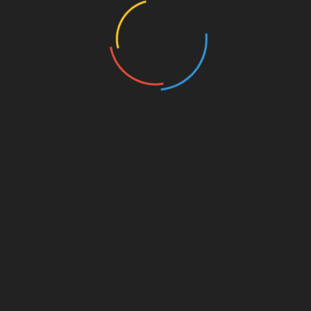
çıkarttık’
BENZER HABERLER
Sorbe içecekleri
Sorbe içecekleri
nerelerden satın alınır?
nerelerden satın al
3 Ağustos 2026
3 Ağustos 2026
Bir yanıt yazın
E-posta adresiniz yayınlanmayacak.
Gerekli alanlar
*
ile iş
Yorum
*