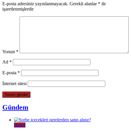
E-posta adresiniz yayınlanmayacak.
Gerekli alanlar
*
ile
işaretlenmişlerdir
Yorum
*
Ad
*
E-posta
*
İnternet sitesi
Gündem
Haber