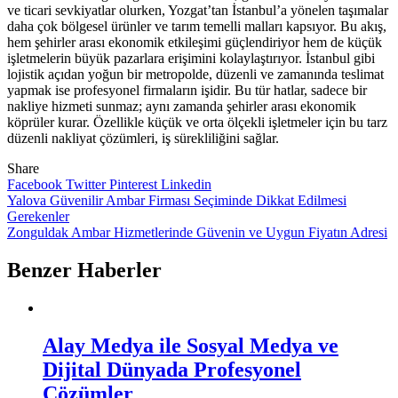
ve ticari sevkiyatlar olurken, Yozgat’tan İstanbul’a yönelen taşımalar
daha çok bölgesel ürünler ve tarım temelli malları kapsıyor. Bu akış,
hem şehirler arası ekonomik etkileşimi güçlendiriyor hem de küçük
işletmelerin büyük pazarlara erişimini kolaylaştırıyor. İstanbul gibi
lojistik açıdan yoğun bir metropolde, düzenli ve zamanında teslimat
yapmak ise profesyonel firmaların işidir. Bu tür hatlar, sadece bir
nakliye hizmeti sunmaz; aynı zamanda şehirler arası ekonomik
köprüler kurar. Özellikle küçük ve orta ölçekli işletmeler için bu tarz
düzenli nakliyat çözümleri, iş sürekliliğini sağlar.
Share
Facebook
Twitter
Pinterest
Linkedin
Yazı
Yalova Güvenilir Ambar Firması Seçiminde Dikkat Edilmesi
Gerekenler
gezinmesi
Zonguldak Ambar Hizmetlerinde Güvenin ve Uygun Fiyatın Adresi
Benzer Haberler
Alay Medya ile Sosyal Medya ve
Dijital Dünyada Profesyonel
Çözümler