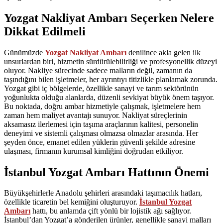
Yozgat Nakliyat Ambarı Seçerken Nelere
Dikkat Edilmeli
Günümüzde
Yozgat Nakliyat Ambarı
denilince akla gelen ilk
unsurlardan biri, hizmetin sürdürülebilirliği ve profesyonellik düzeyi
oluyor. Nakliye sürecinde sadece malların değil, zamanın da
taşındığını bilen işletmeler, her ayrıntıyı titizlikle planlamak zorunda.
Yozgat gibi iç bölgelerde, özellikle sanayi ve tarım sektörünün
yoğunlukta olduğu alanlarda, düzenli sevkiyat büyük önem taşıyor.
Bu noktada, doğru ambar hizmetiyle çalışmak, işletmelere hem
zaman hem maliyet avantajı sunuyor. Nakliyat süreçlerinin
aksamasız ilerlemesi için taşıma araçlarının kalitesi, personelin
deneyimi ve sistemli çalışması olmazsa olmazlar arasında. Her
şeyden önce, emanet edilen yüklerin güvenli şekilde adresine
ulaşması, firmanın kurumsal kimliğini doğrudan etkiliyor.
İstanbul Yozgat Ambarı Hattının Önemi
Büyükşehirlerle Anadolu şehirleri arasındaki taşımacılık hatları,
özellikle ticaretin bel kemiğini oluşturuyor.
İstanbul Yozgat
Ambarı
hattı, bu anlamda çift yönlü bir lojistik ağı sağlıyor.
İstanbul’dan Yozgat’a gönderilen ürünler, genellikle sanayi malları