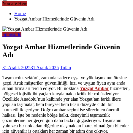
You are Here
Home
Yozgat Ambar Hizmetlerinde Güvenin Adı
Sponsorlu
Yozgat Ambar Hizmetlerinde Güvenin
Adı
31 Aralık 2025
31 Aralık 2025
Tufan
Taşımacılık sektörü, zamanla sadece eşya ve yük taşımanın ötesine
geçti. Artık müşteriler, güvenilirliği, hızı ve uygun fiyatı aynı anda
sunan firmaları tercih ediyor. Bu noktada
Yozgat Ambar
hizmetleri,
bölgesel lojistik ihtiyaçları karşılamakta kritik bir rol üstleniyor.
Özellikle Anadolu’nun kalbinde yer alan Yozgat’tan farklı illere
yapılan taşımalar, hem bireysel hem ticari düzeyde ciddi bir
hareketlilik içeriyor. Doğru ambar seçimi ise sürecin en önemli
halkası. İşte bu nedenle bölge halkı, deneyimli taşımacılık
çözümlerine her geçen gün daha fazla ilgi gösteriyor. Taşımanın
yalnızca bir noktadan diğerine ulaşmaktan ibaret olmadığını bilenler
için güvenilir iş ortakları her zaman bir adım öne çıkıyor.