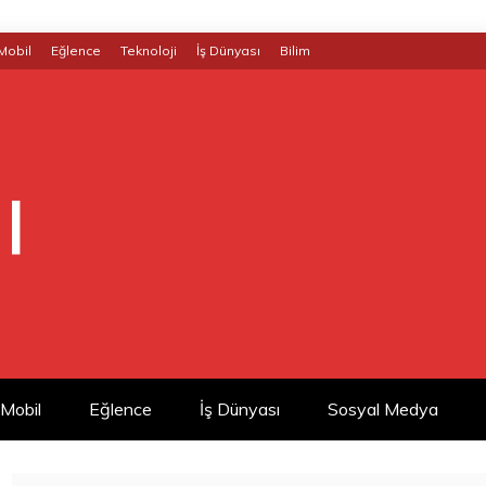
Mobil
Eğlence
Teknoloji
İş Dünyası
Bilim
|
Mobil
Eğlence
İş Dünyası
Sosyal Medya