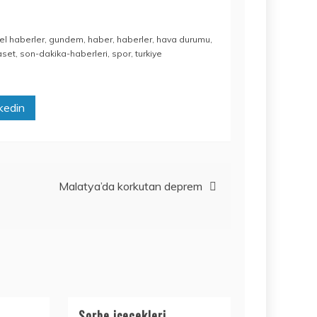
TEKRAR
ERTELEDI
15 Temmuz 2020
el haberler
,
gundem
,
haber
,
haberler
,
hava durumu
,
aset
,
son-dakika-haberleri
,
spor
,
turkiye
kedin
Malatya’da korkutan deprem
Sorbe içecekleri