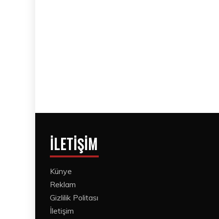
İLETIŞIM
Künye
Reklam
Gizlilik Politası
İletişim