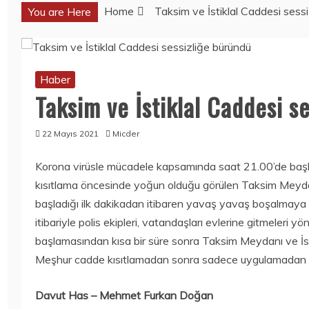
Home
Taksim ve İstiklal Caddesi sess
You are Here
Haber
Haber
SORBE
SORBE
IÇECEKLERI
IÇECEKLERI
NERELERDEN
NERELERDEN
Haber
SATIN ALINIR?
SATIN ALINIR?
Taksim ve İstiklal Caddesi s
3 Ağustos 2026
3 Ağustos 2026
Mobil
Mobil
22 Mayıs 2021
Micder
KOLEKSIYONERL
BU KEZ
ER YAŞADI:
SAMSUNG
Korona virüsle mücadele kapsamında saat 21.00’de başl
ONEPLUS ILK 10
GALAXY NOTE
kısıtlama öncesinde yoğun olduğu görülen Taksim Meydanı
ONEPLUS
20 ULTRA DEĞIL,
NORD’U HEDIYE
GALAXY NOTE
başladığı ilk dakikadan itibaren yavaş yavaş boşalmaya 
EDECEK!
20
itibariyle polis ekipleri, vatandaşları evlerine gitmeleri 
GÖRÜNTÜLENDI!
15 Temmuz 2020
başlamasından kısa bir süre sonra Taksim Meydanı ve İst
15 Temmuz 2020
Bilim
Bilim
Meşhur cadde kısıtlamadan sonra sadece uygulamadan mua
250 TL ALTI
TORCHLIGHT II
AKILLI SAATLER
ÜCRETSIZ OLDU
Davut Has – Mehmet Furkan Doğan
15 Temmuz 2020
15 Temmuz 2020