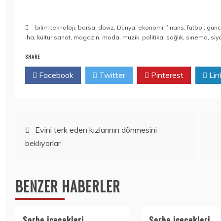
bilim teknoloji
,
borsa
,
döviz
,
Dünya
,
ekonomi
,
finans
,
futbol
,
günc
iha
,
kültür sanat
,
magazin
,
moda
,
müzik
,
politika
,
sağlık
,
sinema
,
siy
SHARE
Facebook
Twitter
Pinterest
Lin
Yazı
Evini terk eden kızlarının dönmesini
bekliyorlar
gezinmesi
BENZER HABERLER
Sorbe içecekleri
Sorbe içecekleri