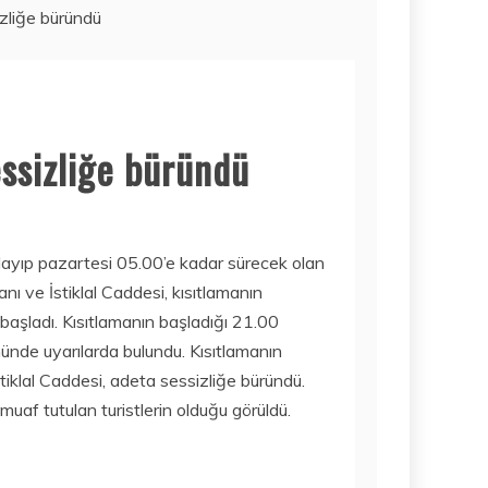
izliğe büründü
Haber
SORBE
IÇECEKLERI
NERELERDEN
SATIN ALINIR?
3 Ağustos 2026
essizliğe büründü
Mobil
İŞTE 2020’NIN
ayıp pazartesi 05.00’e kadar sürecek olan
FIYAT/PERFORM
ANS AÇISINDAN
 ve İstiklal Caddesi, kısıtlamanın
EN IYI TABLET
başladı. Kısıtlamanın başladığı 21.00
MODELLERI! ÇOK
yönünde uyarılarda bulundu. Kısıtlamanın
DAHA UCUZA…
Bilim
iklal Caddesi, adeta sessizliğe büründü.
15 Temmuz 2020
AMAZON GAME
f tutulan turistlerin olduğu görüldü.
STUDIOS NEW
WORLDS
OYUNUNU