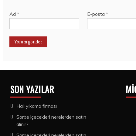
Ad
*
E-posta
*
SON YAZILAR
MI
Halı yıkama firması
Sorbe içecekleri nerelerden satın
alınır?
Sorbe içecekleri nerelerden satın