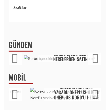
Read More
GÜNDEM
Haber
SORBE IÇECEKLERI
NERELERDEN SATIN
ALINIR?
3 Ağustos 2026
MOBIL
Mobil
KOLEKSIYONERLER
YAŞADI: ONEPLUS ILK 10
ONEPLUS NORD’U HEDIYE
EDECEK!
15 Temmuz 2020