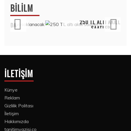
BILILM
Bilim
250 TL ALTI AKILLI
SAATLER
15 Temmuz 2020
İLETIŞIM
Künye
Reklam
Gizlilik Politası
İletişim
Hakkımızda
tanitimyazisi.co