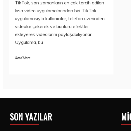
2020
TikTok, son zamanların en çok tercih edilen
15 Temmuz
Bilim
Bilim
2020
kısa video uygulamalarından biri. TikTok
250 TL ALTI
TORCHLIGHT II
uygulamasıyla kullanıcılar, telefon üzerinden
AKILLI SAATLER
ÜCRETSIZ OLDU
videolar çekerek ve bunlara efektler
15 Temmuz
15 Temmuz
2020
2020
ekleyerek videolarını paylaşabiliyorlar.
Uygulama, bu
Read More
SON YAZILAR
MI