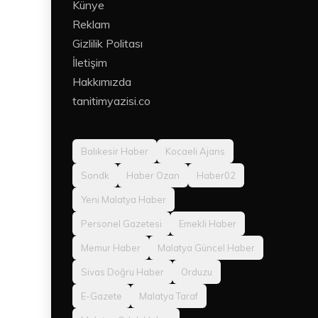
Künye
Reklam
Gizlilik Politası
İletişim
Hakkımızda
tanitimyazisi.co
Balıkesir Haber
Kocaeli Ajans
Sondk
Haber Ozan
Haber02
Yeni Malatya Haber
Personel Gazetesi
Emekli Haber
Memur Haber
Malatya Güncel Haber
Sivas Doğru Haber
Orduzu
E-Gazete
Malatya Taraf