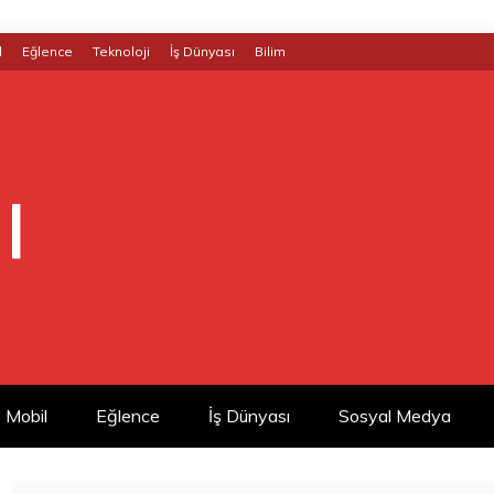
l
Eğlence
Teknoloji
İş Dünyası
Bilim
|
Mobil
Eğlence
İş Dünyası
Sosyal Medya