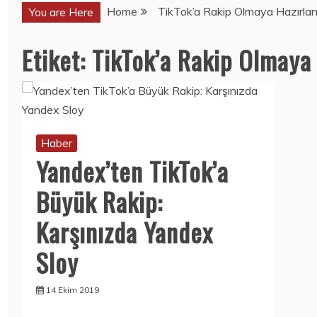
Home
TikTok’a Rakip Olmaya Hazırlan
You are Here
Etiket:
TikTok’a Rakip Olmaya 
Haber
BARGELLO 709
Haber
HANGI
AĞRI VE ATEŞTE
PARFÜMÜN
APROL FORT
MUADILI? KOKU
KULLANIMI
PROFILI
Haber
7 Temmuz 2026
10 Temmuz
Yandex’ten TikTok’a
2026
Büyük Rakip:
Mobil
Mobil
KOLEKSIYONERL
BU KEZ
Karşınızda Yandex
ER YAŞADI:
SAMSUNG
ONEPLUS ILK 10
GALAXY NOTE
Sloy
ONEPLUS
20 ULTRA DEĞIL,
NORD’U HEDIYE
GALAXY NOTE
EDECEK!
14 Ekim 2019
20
GÖRÜNTÜLENDI!
15 Temmuz