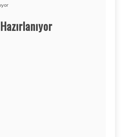
ıyor
Hazırlanıyor
Haber
MODERN
TAŞIMACILIKTA
GÜVENIN ADRESI
İSTANBUL
AKSARAY
AMBARI
2 Haziran 2026
Mobil
İŞTE 2020’NIN
FIYAT/PERFORM
ANS AÇISINDAN
EN IYI TABLET
MODELLERI! ÇOK
DAHA UCUZA…
Bilim