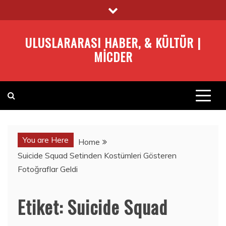
Skip
to
content
ULUSLARARASI HABER, & KÜLTÜR |
MICDER
You are Here
Home
Suicide Squad Setinden Kostümleri Gösteren
Fotoğraflar Geldi
Etiket:
Suicide Squad