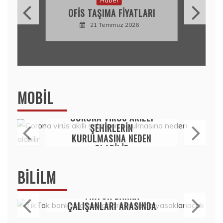
Haber
OFIS TAŞIMA FIYATLARI
21 Temmuz 2026
MOBIL
Mobil
CORONA VIRÜS AKILLI
ŞEHIRLERIN
KURULMASINA NEDEN
OLABILIR
15 Temmuz 2020
BILILM
Bilim
TIKTOK BANKA
ÇALIŞANLARI ARASINDA
DA YASAKLANACAK