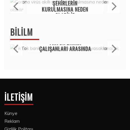
ŞEHIRLERIN
KURULMASINA NEDEN
OLABILIR
15 Temmuz 2020
BILILM
Bilim
TIKTOK BANKA
ÇALIŞANLARI ARASINDA
DA YASAKLANACAK
15 Temmuz 2020
İLETIŞIM
Künye
Reklam
Gizlilik Politası