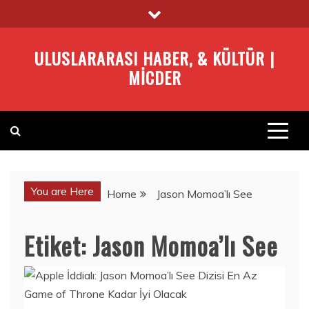
Skip
to
content
ULUSLARARASI HABER, & KÜLTÜR |
MICDER
You are Here
Home
Jason Momoa’lı See
Etiket:
Jason Momoa’lı See