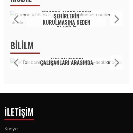
Mobil
CORONA VIRÜS AKILLI
ŞEHIRLERIN
KURULMASINA NEDEN
OLABILIR
15 Temmuz 2020
BILILM
Bilim
TIKTOK BANKA
ÇALIŞANLARI ARASINDA
DA YASAKLANACAK
15 Temmuz 2020
İLETIŞIM
Künye