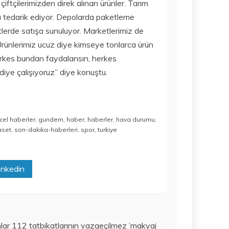
çiftçilerimizden direk alınan ürünler. Tarım
rı tedarik ediyor. Depolarda paketleme
lerde satışa sunuluyor. Marketlerimiz de
rünlerimiz ucuz diye kimseye tonlarca ürün
Herkes bundan faydalansın, herkes
iye çalışıyoruz” diye konuştu.
cel haberler
,
gundem
,
haber
,
haberler
,
hava durumu
,
aset
,
son-dakika-haberleri
,
spor
,
turkiye
inkedin
lar 112 tatbikatlarının vazgeçilmez ’makyaj