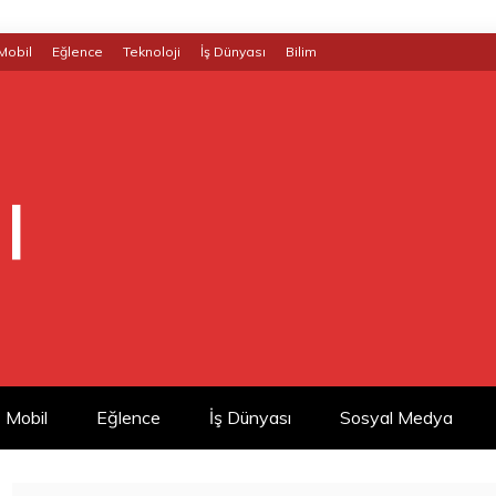
Mobil
Eğlence
Teknoloji
İş Dünyası
Bilim
|
Mobil
Eğlence
İş Dünyası
Sosyal Medya