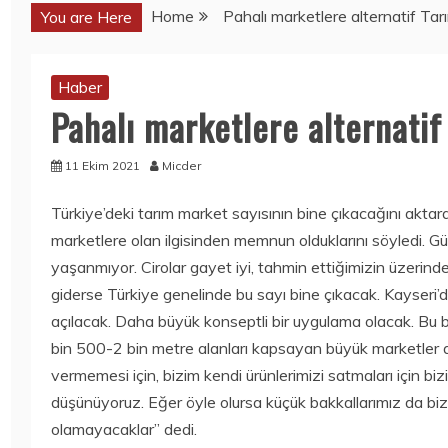
Home
Pahalı marketlere alternatif Ta
You are Here
Haber
Haber
Haber
Pahalı marketlere alternati
SORBE
SORBE
IÇECEKLERI
IÇECEKLERI
NERELERDEN
NERELERDEN
11 Ekim 2021
Micder
SATIN ALINIR?
SATIN ALINIR?
Türkiye’deki tarım market sayısının bine çıkacağını akt
3 Ağustos 2026
3 Ağustos 2026
marketlere olan ilgisinden memnun olduklarını söyledi. Gü
yaşanmıyor. Cirolar gayet iyi, tahmin ettiğimizin üzerin
Mobil
Mobil
giderse Türkiye genelinde bu sayı bine çıkacak. Kayseri’
KOLEKSIYONERL
BU KEZ
açılacak. Daha büyük konseptli bir uygulama olacak. Bu b
ER YAŞADI:
SAMSUNG
bin 500-2 bin metre alanları kapsayan büyük marketler aç
ONEPLUS ILK 10
GALAXY NOTE
ONEPLUS
20 ULTRA DEĞIL,
vermemesi için, bizim kendi ürünlerimizi satmaları için bi
NORD’U HEDIYE
GALAXY NOTE
düşünüyoruz. Eğer öyle olursa küçük bakkallarımız da bi
EDECEK!
20
olamayacaklar” dedi.
GÖRÜNTÜLENDI!
15 Temmuz