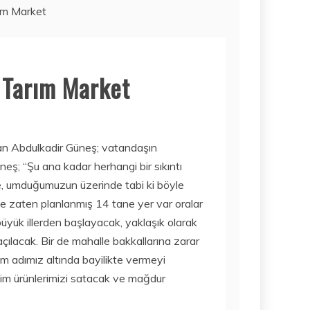
rım Market
Haber
f Tarım Market
SORBE
IÇECEKLERI
NERELERDEN
SATIN ALINIR?
aran Abdulkadir Güneş; vatandaşın
3 Ağustos 2026
neş; “Şu ana kadar herhangi bir sıkıntı
de, umduğumuzun üzerinde tabi ki böyle
de zaten planlanmış 14 tane yer var oralar
Mobil
İŞTE 2020’NIN
üyük illerden başlayacak, yaklaşık olarak
FIYAT/PERFORM
ılacak. Bir de mahalle bakkallarına zarar
ANS AÇISINDAN
zim adımız altında bayilikte vermeyi
EN IYI TABLET
zim ürünlerimizi satacak ve mağdur
MODELLERI! ÇOK
DAHA UCUZA…
Bilim