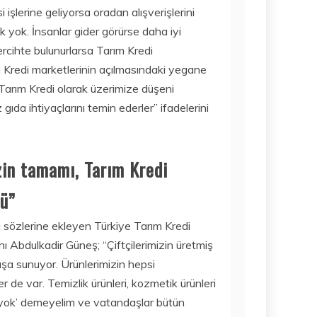
i işlerine geliyorsa oradan alışverişlerini
 yok. İnsanlar gider görürse daha iyi
tercihte bulunurlarsa Tarım Kredi
ım Kredi marketlerinin açılmasındaki yegane
r. Tarım Kredi olarak üzerimize düşeni
ıda ihtiyaçlarını temin ederler” ifadelerini
zin tamamı, Tarım Kredi
nü”
da sözlerine ekleyen Türkiye Tarım Kredi
ı Abdulkadir Güneş; “Çiftçilerimizin üretmiş
ışa sunuyor. Ürünlerimizin hepsi
er de var. Temizlik ürünleri, kozmetik ürünleri
 ‘yok’ demeyelim ve vatandaşlar bütün