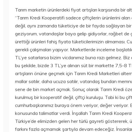
2020
15 Temmuz
Bilim
Bilim
2020
Tarım marketin ürünlerdeki fiyat artışları karşısında bir 
250 TL ALTI
TORCHLIGHT II
“Tarım Kredi Kooperatifi sadece çiftçilerin ürünlerini alan ç
AKILLI SAATLER
ÜCRETSIZ OLDU
değil, aynı zamanda tüketiciye de bir fayda sağlayan bir
15 Temmuz
15 Temmuz
2020
2020
geziyorum, vatandaşlar baya gelip gidiyorlar, rağbet de g
ürettiği ürünleri fahiş fiyata tüketicilerimizin almamas
gerekli çalışmaları yapıyor. Marketlerde inceleme başlatıl
TL’ye satarlarsa bizim vicdanımız buna razı gelmez. Biz 
bu şekilde, bizde 3 TL’ye alınan süt bir markette 7,5-8 TL
artışların önüne geçmek için Tarım Kredi Marketleri alternat
mallar satılır, daha ucuza satılır, vatandaş bundan memn
sene de bin market açmak. Sonuç olarak Tarım Kredi özel 
kurulmuş bir kooperatif değil, çiftçi kuruluşu. Tabi ki bu 
cumhurbaşkanımız buraya önem veriyor, değer veriyor. B
konusunda talimatlar verdi. İnşallah Tarım Kredi Koopera
Türkiye’de elimizden gelen her türlü gayreti göstererek, ür
farkını fazla açmamak şartıyla devam edeceğiz. İnsanlar g