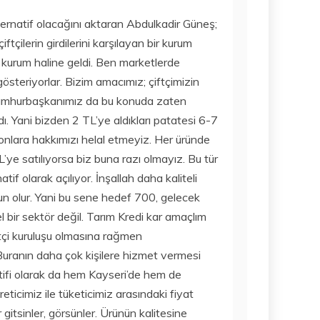
15 Temmuz
AMAZON GAME
2020
alternatif olacağını aktaran Abdulkadir Güneş;
STUDIOS NEW
iftçilerin girdilerini karşılayan bir kurum
WORLDS
OYUNUNU
 kurum haline geldi. Ben marketlerde
TEKRAR
österiyorlar. Bizim amacımız; çiftçimizin
ERTELEDI
ı. Cumhurbaşkanımız da bu konuda zaten
15 Temmuz
dı. Yani bizden 2 TL’ye aldıkları patatesi 6-7
2020
onlara hakkımızı helal etmeyiz. Her üründe
’ye satılıyorsa biz buna razı olmayız. Bu tür
if olarak açılıyor. İnşallah daha kaliteli
un olur. Yani bu sene hedef 700, gelecek
bir sektör değil. Tarım Kredi kar amaçlım
çiftçi kuruluşu olmasına rağmen
uranın daha çok kişilere hizmet vermesi
tifi olarak da hem Kayseri’de hem de
eticimiz ile tüketicimiz arasındaki fiyat
itsinler, görsünler. Ürünün kalitesine