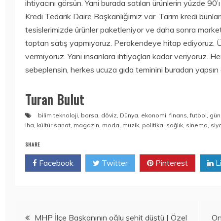
ihtiyacını görsün. Yani burada satılan ürünlerin yüzde 90’ı 
Kredi Tedarik Daire Başkanlığımız var. Tarım kredi bunla
tesislerimizde ürünler paketleniyor ve daha sonra market
toptan satış yapmıyoruz. Perakendeye hitap ediyoruz. Ü
vermiyoruz. Yani insanlara ihtiyaçları kadar veriyoruz. 
sebeplensin, herkes ucuza gıda teminini buradan yapsın d
Turan Bulut
bilim teknoloji
,
borsa
,
döviz
,
Dünya
,
ekonomi
,
finans
,
futbol
,
gün
iha
,
kültür sanat
,
magazin
,
moda
,
müzik
,
politika
,
sağlık
,
sinema
,
siy
SHARE
Facebook
Twitter
Pinterest
L
Yazı
MHP İlçe Başkanının oğlu şehit düştü | Özel
On