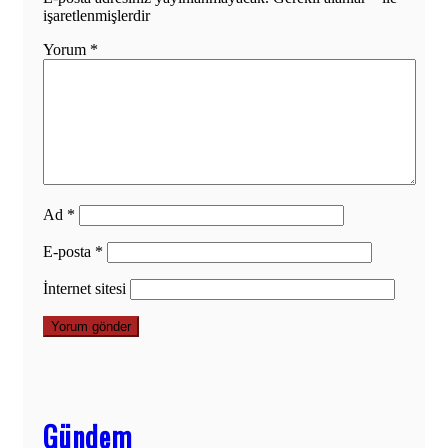
işaretlenmişlerdir
Yorum
*
Ad
*
E-posta
*
İnternet sitesi
Gündem