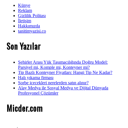
Künye
Reklam
Gizlilik Politası
İletişim
Hakkımızda
tanitimyazisi.co
Son Yazılar
Şehirler Arası Yük Taşımacılığında Doğru Model:
Parsiyel mi, Komple mi, Konteyner mi?
Tip Bazlı Konteyner Fiyatları: Hangi Tip Ne Kadar?
Halı yıkama firması
Sorbe içecekleri nerelerden satın alınır?
Alay Medya ile Sosyal Medya ve Dijital Dünyada
Profesyonel Çözümler
Micder.com