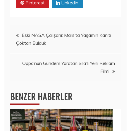
Pinterest
Linkedin
Yazı
Eski NASA Çalışanı: Mars’ta Yaşamın Kanıtı
Çoktan Bulduk
gezinmesi
Oppo’nun Gündem Yaratan Sıla’lı Yeni Reklam
Filmi
BENZER HABERLER