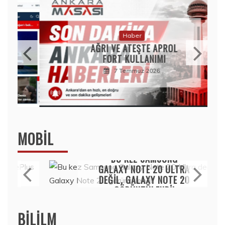
Haber
AĞRI VE ATEŞTE APROL
FORT KULLANIMI
7 Temmuz 2026
MOBIL
Mobil
BU KEZ SAMSUNG
GALAXY NOTE 20 ULTRA
DEĞIL, GALAXY NOTE 20
GÖRÜNTÜLENDI!
15 Temmuz 2020
BILILM