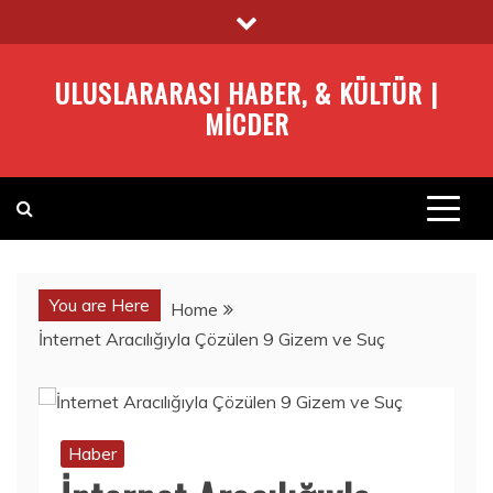
Skip
to
content
ULUSLARARASI HABER, & KÜLTÜR |
MICDER
You are Here
Home
İnternet Aracılığıyla Çözülen 9 Gizem ve Suç
Haber