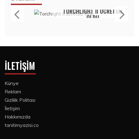
Bilim
TORCHLIGHT II ÜCRETSIZ
OLDU
15 Temmuz 2020
İLETIŞIM
Künye
Reklam
Gizlilik Politası
İletişim
Hakkımızda
tanitimyazisi.co