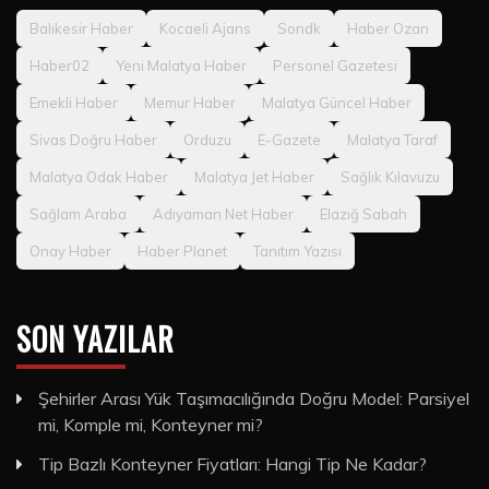
Balıkesir Haber
Kocaeli Ajans
Sondk
Haber Ozan
Haber02
Yeni Malatya Haber
Personel Gazetesi
Emekli Haber
Memur Haber
Malatya Güncel Haber
Sivas Doğru Haber
Orduzu
E-Gazete
Malatya Taraf
Malatya Odak Haber
Malatya Jet Haber
Sağlık Kılavuzu
Sağlam Araba
Adıyaman Net Haber
Elazığ Sabah
Onay Haber
Haber Planet
Tanıtım Yazısı
SON YAZILAR
Şehirler Arası Yük Taşımacılığında Doğru Model: Parsiyel
mi, Komple mi, Konteyner mi?
Tip Bazlı Konteyner Fiyatları: Hangi Tip Ne Kadar?