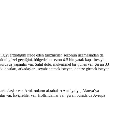
 ilgiyi arttırdığını ifade eden turizmciler, sezonun uzamasından da
tü güzel geçtiğini, bölgede bu sezon 4-5 bin yatak kapasitesiyle
 yürüyüş yapanlar var. Sahil dolu, mükemmel bir güneş var. Şu an 33
i dostları, arkadaşları, seyahat etmek isteyen, denize girmek isteyen
arkadaşlar var. Artık onların akrabaları Antalya’ya, Alanya’ya
lar var, İsviçreliler var, Hollandalılar var. Şu an burada da Avrupa