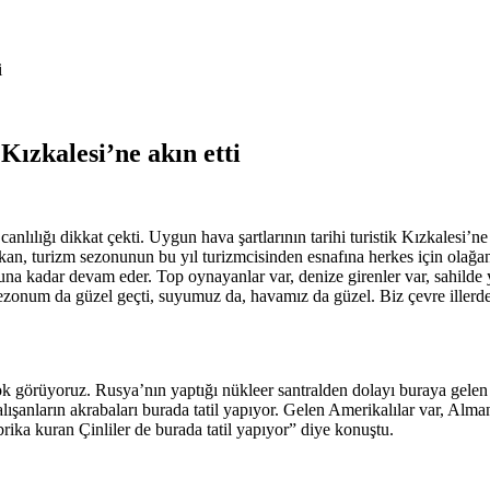
i
 Kızkalesi’ne akın etti
nlılığı dikkat çekti. Uygun hava şartlarının tarihi turistik Kızkalesi’ne
, turizm sezonunun bu yıl turizmcisinden esnafına herkes için olağanüs
nuna kadar devam eder. Top oynayanlar var, denize girenler var, sahilde
Sezonum da güzel geçti, suyumuz da, havamız da güzel. Biz çevre illerdek
ok görüyoruz. Rusya’nın yaptığı nükleer santralden dolayı buraya gelen 
lışanların akrabaları burada tatil yapıyor. Gelen Amerikalılar var, Alman
brika kuran Çinliler de burada tatil yapıyor” diye konuştu.