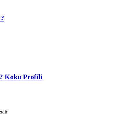
r?
? Koku Profili
erdir