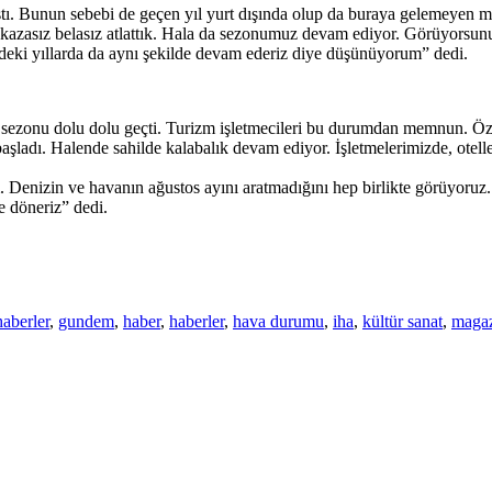
ştı. Bunun sebebi de geçen yıl yurt dışında olup da buraya gelemeyen mi
kazasız belasız atlattık. Hala da sezonumuz devam ediyor. Görüyorsunuz
deki yıllarda da aynı şekilde devam ederiz diye düşünüyorum” dedi.
 sezonu dolu dolu geçti. Turizm işletmecileri bu durumdan memnun. Özel
dı. Halende sahilde kalabalık devam ediyor. İşletmelerimizde, oteller
m. Denizin ve havanın ağustos ayını aratmadığını hep birlikte görüyoruz
de döneriz” dedi.
haberler
,
gundem
,
haber
,
haberler
,
hava durumu
,
iha
,
kültür sanat
,
maga