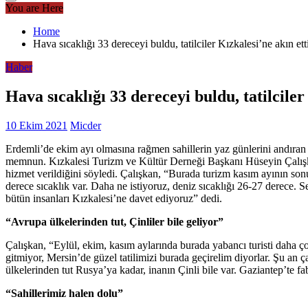
You are Here
Home
Hava sıcaklığı 33 dereceyi buldu, tatilciler Kızkalesi’ne akın ett
Haber
Hava sıcaklığı 33 dereceyi buldu, tatilciler
10 Ekim 2021
Micder
Erdemli’de ekim ayı olmasına rağmen sahillerin yaz günlerini andıran ca
memnun. Kızkalesi Turizm ve Kültür Derneği Başkanı Hüseyin Çalışkan
hizmet verildiğini söyledi. Çalışkan, “Burada turizm kasım ayının so
derece sıcaklık var. Daha ne istiyoruz, deniz sıcaklığı 26-27 derece. 
bütün insanları Kızkalesi’ne davet ediyoruz” dedi.
“Avrupa ülkelerinden tut, Çinliler bile geliyor”
Çalışkan, “Eylül, ekim, kasım aylarında burada yabancı turisti daha ç
gitmiyor, Mersin’de güzel tatilimizi burada geçirelim diyorlar. Şu an ça
ülkelerinden tut Rusya’ya kadar, inanın Çinli bile var. Gaziantep’te fa
“Sahillerimiz halen dolu”