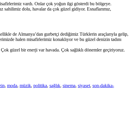
safirlerimiz vardı. Onlar çok yoğun ilgi gösterdi bu bölgeye.
 sahilimiz dolu, havalar da çok güzel gidiyor. Esnaflarımız,
likle de Almanya’dan gurbetçi dediğimiz Türklerin araçlarıyla gelip,
imizde halen misafirlerimiz konaklıyor ve bu güzel denizin tadını
. Çok güzel bir enerji var havada. Çok sağlıklı dönemler geçiriyoruz.
zin
,
moda
,
müzik
,
politika
,
sağlık
,
sinema
,
siyaset
,
son-dakika-