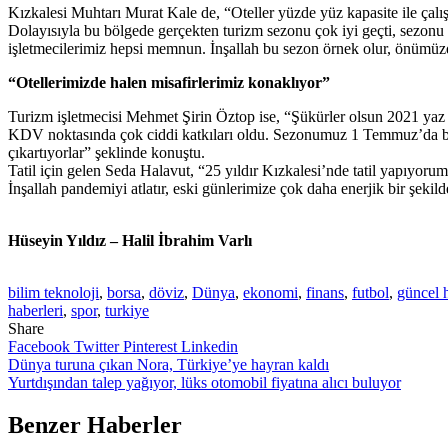
Kızkalesi Muhtarı Murat Kale de, “Oteller yüzde yüz kapasite ile çalı
Dolayısıyla bu bölgede gerçekten turizm sezonu çok iyi geçti, sezonu 
işletmecilerimiz hepsi memnun. İnşallah bu sezon örnek olur, önümüz
“Otellerimizde halen misafirlerimiz konaklıyor”
Turizm işletmecisi Mehmet Şirin Öztop ise, “Şükürler olsun 2021 yaz
KDV noktasında çok ciddi katkıları oldu. Sezonumuz 1 Temmuz’da başla
çıkartıyorlar” şeklinde konuştu.
Tatil için gelen Seda Halavut, “25 yıldır Kızkalesi’nde tatil yapıyoru
İnşallah pandemiyi atlatır, eski günlerimize çok daha enerjik bir şekil
Hüseyin Yıldız – Halil İbrahim Varlı
bilim teknoloji
,
borsa
,
döviz
,
Dünya
,
ekonomi
,
finans
,
futbol
,
güncel 
haberleri
,
spor
,
turkiye
Share
Facebook
Twitter
Pinterest
Linkedin
Yazı
Dünya turuna çıkan Nora, Türkiye’ye hayran kaldı
Yurtdışından talep yağıyor, lüks otomobil fiyatına alıcı buluyor
gezinmesi
Benzer Haberler