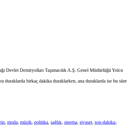
nlığı Devlet Demiryolları Taşımacılık A.Ş. Genel Müdürlüğü Yolcu
a duraklarda birkaç dakika duraklarken, ana duraklarda ise bu süre
zin
,
moda
,
müzik
,
politika
,
sağlık
,
sinema
,
siyaset
,
son-dakika-