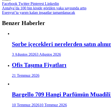
Facebook
Twitter
Pinterest
Linkedin
Yazı
Antalya’da 100 bin kişide görülen vaka sayısında artış
Esenyut’ta yarım kalan inşaatlar tamamlanacak
gezinmesi
Benzer Haberler
Sorbe içecekleri nerelerden satın alını
3 Ağustos 2026
3 Ağustos 2026
Ofis Taşıma Fiyatları
21 Temmuz 2026
Bargello 709 Hangi Parfümün Muadili
10 Temmuz 2026
10 Temmuz 2026