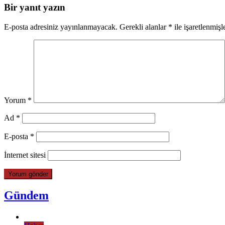
Bir yanıt yazın
E-posta adresiniz yayınlanmayacak.
Gerekli alanlar
*
ile işaretlenmişl
Yorum
*
Ad
*
E-posta
*
İnternet sitesi
Gündem