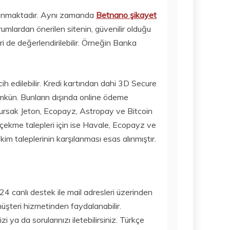
15 Temmuz
AMAZON GAME
2020
ni sunmaktadır. Aynı zamanda
Betnano şikayet
STUDIOS NEW
umlardan önerilen sitenin, güvenilir olduğu
WORLDS
OYUNUNU
 de değerlendirilebilir. Örneğin Banka
TEKRAR
ERTELEDI
15 Temmuz
 edilebilir. Kredi kartından dahi 3D Secure
2020
ümkün. Bunların dışında online ödeme
lursak Jeton, Ecopayz, Astropay ve Bitcoin
a çekme talepleri için ise Havale, Ecopayz ve
 taleplerinin karşılanması esas alınmıştır.
24 canlı destek ile mail adresleri üzerinden
 müşteri hizmetinden faydalanabilir.
i ya da sorularınızı iletebilirsiniz. Türkçe