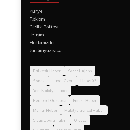
Künye
Reklam
Gizlilik Politası
İletişim
Hakkımızda
tanitimyazisi.co
Balıkesir Haber
Kocaeli Ajans
Sondk
Haber Ozan
Haber02
Yeni Malatya Haber
Personel Gazetesi
Emekli Haber
Memur Haber
Malatya Güncel Haber
Sivas Doğru Haber
Orduzu
E-Gazete
Malatya Taraf