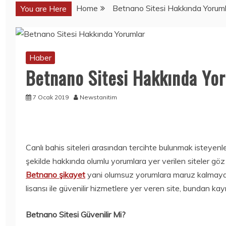
Home
Betnano Sitesi Hakkında Yoruml
You are Here
Haber
BARGELLO 709
Haber
Haber
HANGI
AĞRI VE ATEŞTE
Betnano Sitesi Hakkında Yo
PARFÜMÜN
APROL FORT
MUADILI? KOKU
KULLANIMI
PROFILI
7 Ocak 2019
Newstanitim
7 Temmuz 2026
10 Temmuz
2026
Mobil
Mobil
Canlı bahis siteleri arasından tercihte bulunmak isteyenler
KOLEKSIYONERL
BU KEZ
şekilde hakkında olumlu yorumlara yer verilen siteler gö
ER YAŞADI:
SAMSUNG
Betnano şikayet
yani olumsuz yorumlara maruz kalmayan 
ONEPLUS ILK 10
GALAXY NOTE
ONEPLUS
20 ULTRA DEĞIL,
lisansı ile güvenilir hizmetlere yer veren site, bundan kayn
NORD’U HEDIYE
GALAXY NOTE
EDECEK!
20
Betnano Sitesi Güvenilir Mi?
GÖRÜNTÜLENDI!
15 Temmuz