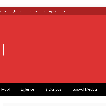
Mobil
Eğlence
Teknoloji
İş Dünyası
Bilim
|
Mobil
Eğlence
İş Dünyası
Sosyal Medya