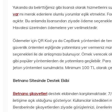
2020
15 Temmuz
Bilim
Bilim
Yukarıda da belirttiğimiz gibi lisanslı olarak hizmetleri
2020
250 TL ALTI
TORCHLIGHT II
var
mı merak edenlere olumlu yorumlar eşlik etmekte. For
AKILLI SAATLER
ÜCRETSIZ OLDU
açıktır. Bu anlamda lisansından ziyade ödeme seçenekleri
15 Temmuz
15 Temmuz
Havalesi üzerinden ödemelere yer verilmektedir.
2020
2020
Ödemeler için QR Kod ya da CepBank yöntemleri de tercih
güvenlik önlemleri eşliğinde yatırımlara yer vermeniz m
seçenekleri ile de anlaşması bulunuyor. Örnek verecek o
gibi popüler yöntemlerden de yatırımlara geçilebilir. Par
Jeton yöntemleri sunulmakta. Minimum 100 TL olarak çekim
Betnano Sitesinde Destek Ekibi
Betnano şikayetleri
destek ekibinden karşılamaktadır. 7/
iletişime açık olduğunu gösteriyor. Kullanıcılar istedikleri
Beraberinde şikayetlerden ziyade görüşlerinizi, önerileriniz