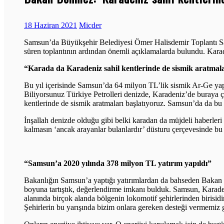
18 Haziran 2021
Micder
Samsun’da Büyükşehir Belediyesi Ömer Halisdemir Toplantı Sal
süren toplantının ardından önemli açıklamalarda bulundu. Karade
“Karada da Karadeniz sahil kentlerinde de sismik aratmala
Bu yıl içerisinde Samsun’da 64 milyon TL’lik sismik Ar-Ge yapıl
Biliyorsunuz Türkiye Petrolleri denizde, Karadeniz’de buraya ç
kentlerinde de sismik aratmaları başlatıyoruz. Samsun’da da bu y
İnşallah denizde olduğu gibi belki karadan da müjdeli haberleri
kalmasın ‘ancak arayanlar bulanlardır’ düsturu çerçevesinde b
“Samsun’a 2020 yılında 378 milyon TL yatırım yapıldı”
Bakanlığın Samsun’a yaptığı yatırımlardan da bahseden Bakan 
boyuna tartıştık, değerlendirme imkanı bulduk. Samsun, Karade
alanında birçok alanda bölgenin lokomotif şehirlerinden birisidir
Şehirlerin bu yarışında bizim onlara gereken desteği vermemiz 