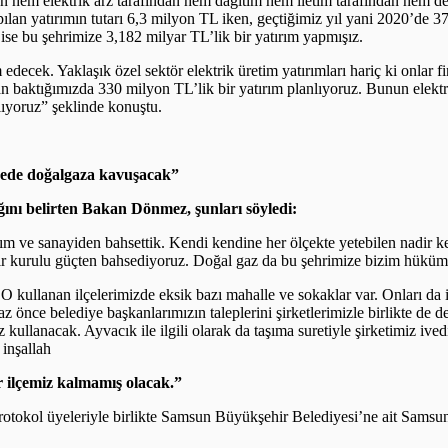
gün hem elektrik arz tarafından hem dağıtım hem iletim tarafından hem d
pılan yatırımın tutarı 6,3 milyon TL iken, geçtiğimiz yıl yani 2020’de 3
ise bu şehrimize 3,182 milyar TL’lik bir yatırım yapmışız.
 edecek. Yaklaşık özel sektör elektrik üretim yatırımları hariç ki onlar 
n baktığımızda 330 milyon TL’lik bir yatırım planlıyoruz. Bunun elektr
lıyoruz” şeklinde konuştu.
ürede doğalgaza kavuşacak”
ığını belirten Bakan Dönmez, şunları söyledi:
ım ve sanayiden bahsettik. Kendi kendine her ölçekte yetebilen nadir ke
ir kurulu güçten bahsediyoruz. Doğal gaz da bu şehrimize bizim hüküme
 O kullanan ilçelerimizde eksik bazı mahalle ve sokaklar var. Onları da 
önce belediye başkanlarımızın taleplerini şirketlerimizle birlikte de d
kullanacak. Ayvacık ile ilgili olarak da taşıma suretiyle şirketimiz ive
 inşallah
 ilçemiz kalmamış olacak.”
tokol üyeleriyle birlikte Samsun Büyükşehir Belediyesi’ne ait Samsunu