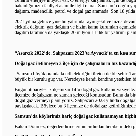
Onların enerjiye ihtiyacı var. O enerjiyi karşılamak için de bu
bakanlığımızın faaliyet alanı ile ilgili olarak Samsun’a o gün ya
dağıtım, madencilik, petrol ve doğal gaz aramada. Son 18 yılda 
2021 yılına gelince yine bu yatırımlar aynı şekil ve hızda devam
elektrik dağıtım, gaz dağıtım ve bizim kamu kurumları açımızda
dağıtım tarafında da yaklaşık 20 milyon TL’lik bir yatırımı plan
“Asarcık 2022’de, Salıpazarı 2023’te Ayvacık’ta en kısa s
Doğal gaz iletilmeyen 3 ilçe için de çalışmaların hız kazand
“Samsun büyük oranda kendi elektriğini üreten de bir şehir. Tar
büyük bir kurulu güç var. Neredeyse kendi kendine yetebilen b
Bugün itibariyle 17 ilçemizin 14’ü doğal gaz kullanır vaziyette.
ilçemize doğalgazın ne zaman geleceği konusudur. Bunu da biraz 
doğal gaz vermeyi planlıyoruz. Salıpazarı 2023 yılında doğalgaz 
paylaşılacak. Böylece bu 3 ilçemize de doğalgaz getirdiğimizde
Samsun’da köylerimiz hariç doğal gaz kullanamayan hiçbir
Bakan Dönmez, değerlendirmelerinin ardından beraberindeki pro