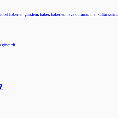
üncel haberler
,
gundem
,
haber
,
haberler
,
hava durumu
,
iha
,
kültür sanat
 gösterdi
r?