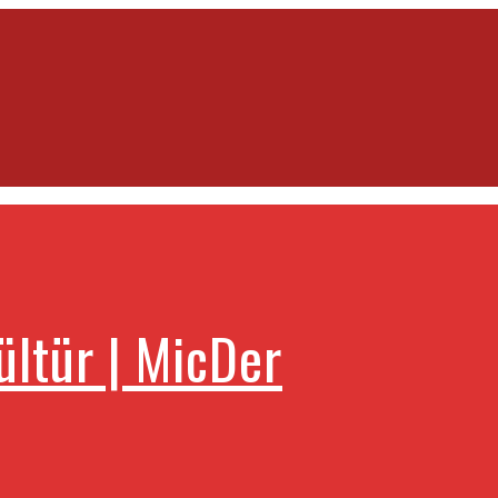
ültür | MicDer