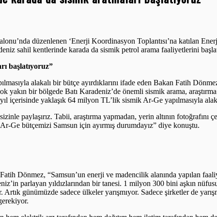
onu’nda düzenlenen ‘Enerji Koordinasyon Toplantısı’na katılan Enerj
niz sahil kentlerinde karada da sismik petrol arama faaliyetlerini başla
rı başlatıyoruz”
masıyla alakalı bir bütçe ayırdıklarını ifade eden Bakan Fatih Dönmez, 
ok yakın bir bölgede Batı Karadeniz’de önemli sismik arama, araştırma 
ıl içerisinde yaklaşık 64 milyon TL’lik sismik Ar-Ge yapılmasıyla alaka
 sizinle paylaşırız. Tabii, araştırma yapmadan, yerin altının fotoğrafı
u Ar-Ge bütçemizi Samsun için ayırmış durumdayız” diye konuştu.
Fatih Dönmez, “Samsun’un enerji ve madencilik alanında yapılan faali
niz’in parlayan yıldızlarından bir tanesi. 1 milyon 300 bini aşkın nüf
. Artık günümüzde sadece ülkeler yarışmıyor. Sadece şirketler de yarışmı
gerekiyor.