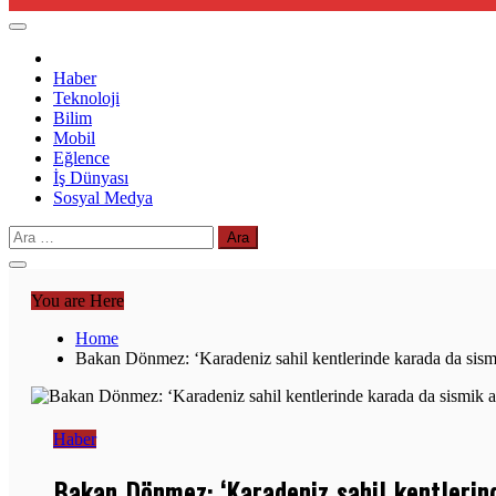
Haber
Teknoloji
Bilim
Mobil
Eğlence
İş Dünyası
Sosyal Medya
Arama:
You are Here
Home
Bakan Dönmez: ‘Karadeniz sahil kentlerinde karada da sismi
Haber
Bakan Dönmez: ‘Karadeniz sahil kentlerin