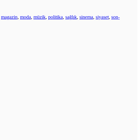
,
magazin
,
moda
,
müzik
,
politika
,
sağlık
,
sinema
,
siyaset
,
son-