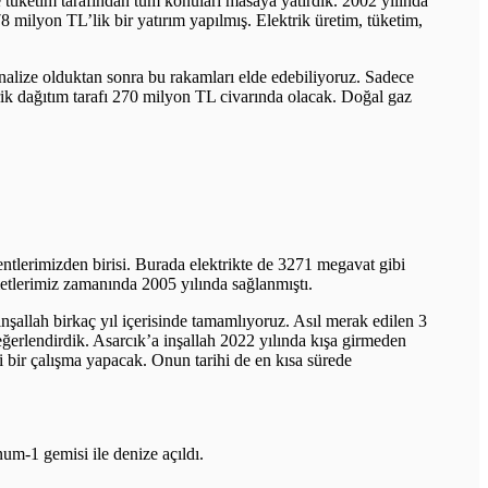
e tüketim tarafından tüm konuları masaya yatırdık. 2002 yılında
78 milyon TL’lik bir yatırım yapılmış. Elektrik üretim, tüketim,
finalize olduktan sonra bu rakamları elde edebiliyoruz. Sadece
ik dağıtım tarafı 270 milyon TL civarında olacak. Doğal gaz
ntlerimizden birisi. Burada elektrikte de 3271 megavat gibi
tlerimiz zamanında 2005 yılında sağlanmıştı.
inşallah birkaç yıl içerisinde tamamlıyoruz. Asıl merak edilen 3
eğerlendirdik. Asarcık’a inşallah 2022 yılında kışa girmeden
di bir çalışma yapacak. Onun tarihi de en kısa sürede
m-1 gemisi ile denize açıldı.