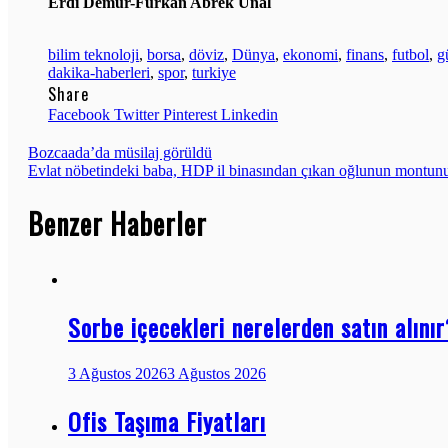
Erdi Demür-Furkan Abrek Ünal
bilim teknoloji
,
borsa
,
döviz
,
Dünya
,
ekonomi
,
finans
,
futbol
,
g
dakika-haberleri
,
spor
,
turkiye
Share
Facebook
Twitter
Pinterest
Linkedin
Yazı
Bozcaada’da müsilaj görüldü
Evlat nöbetindeki baba, HDP il binasından çıkan oğlunun montunu
gezinmesi
Benzer Haberler
Sorbe içecekleri nerelerden satın alını
3 Ağustos 2026
3 Ağustos 2026
Ofis Taşıma Fiyatları