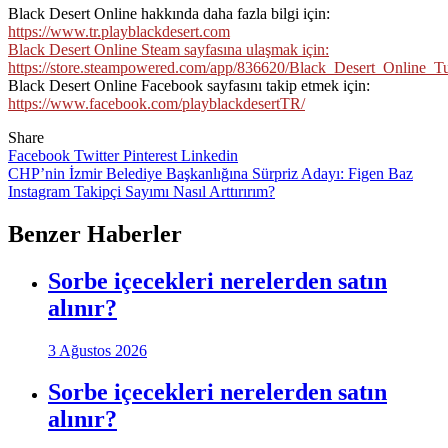
Black Desert Online hakkında daha fazla bilgi için:
https://www.tr.playblackdesert.com
Black Desert Online Steam sayfasına ulaşmak için:
https://store.steampowered.com/app/836620/Black_Desert_Online
Black Desert Online Facebook sayfasını takip etmek için:
https://www.facebook.com/playblackdesertTR/
Share
Facebook
Twitter
Pinterest
Linkedin
Yazı
CHP’nin İzmir Belediye Başkanlığına Sürpriz Adayı: Figen Baz
Instagram Takipçi Sayımı Nasıl Arttırırım?
gezinmesi
Benzer Haberler
Sorbe içecekleri nerelerden satın
alınır?
3 Ağustos 2026
Sorbe içecekleri nerelerden satın
alınır?