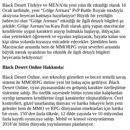
Black Desert Türkiye ve MENA’da yeni yılın ilk etkinliği olarak 16
Ocak tarihinde, yeni “Gölge Arenası” PvP Battle Royale moduyla
aksiyona heyecan katmaya hazırlanıyor! Büyük bir yeniliğin
habercisi olan “Gölge Arenası” etkinliği ile ilgili detaylı bilgileri şu
şekilde: Gölge Arenası’na Kara Ruh olarak giriş yapan maceracılar
kendilerine uygun karakteri arayıp bulmakla başlayıp, ihtiyaçları
olan yetenekleri öğrenerek ve eşyaları toplayarak, hayatta kalan son
kişi olma yolunda kıyasıya mücadele edecekler. Şimdiden hem
Maceracılar arasında hem de MMORPG oyun severleri arasında
büyük merak uyandıran bu etkinlik ile ilgili detaylı bilgileri
heyecanla bekliyoruz!
Black Desert Online Hakkında:
Black Desert Online, son teknoloji görselleri ve beceri temelli savaş
sistemi ile MMORPG türüne yeni bir bakış açısı getiriyor. Black
Desert Online, oyun piyasasındaki en gelişmiş karakter özelleştirme
sistemine sahip. Bu özellik sayesinde bütün oyuncular kalıplardan
sıyrılıp tamamen kendilerine özgü karakterler oluşturabiliyor. Özel
kontrolleri, güzel tasarlanmış dünyası ve harika hikayesi hem yeni
gelenler hem de MMO ve RPG dünyasının emektarları için harika
bir oyun. 150’den fazla ülkede, 12 dilde yayında ve 10 milyondan
fazla kayıtlı oyuncuya sahip. Mobil ve konsol versiyonlarının
2018’de bütün dünyada yayınlanması planlanıyor.