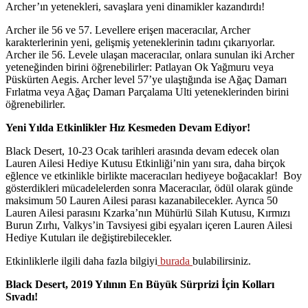
Archer’ın yetenekleri, savaşlara yeni dinamikler kazandırdı!
Archer ile 56 ve 57. Levellere erişen maceracılar, Archer
karakterlerinin yeni, gelişmiş yeteneklerinin tadını çıkarıyorlar.
Archer ile 56. Levele ulaşan maceracılar, onlara sunulan iki Archer
yeteneğinden birini öğrenebilirler: Patlayan Ok Yağmuru veya
Püskürten Aegis. Archer level 57’ye ulaştığında ise Ağaç Damarı
Fırlatma veya Ağaç Damarı Parçalama Ulti yeteneklerinden birini
öğrenebilirler.
Yeni Yılda Etkinlikler Hız Kesmeden Devam Ediyor!
Black Desert, 10-23 Ocak tarihleri arasında devam edecek olan
Lauren Ailesi Hediye Kutusu Etkinliği’nin yanı sıra, daha birçok
eğlence ve etkinlikle birlikte maceracıları hediyeye boğacaklar! Boy
gösterdikleri mücadelelerden sonra Maceracılar, ödül olarak günde
maksimum 50 Lauren Ailesi parası kazanabilecekler. Ayrıca 50
Lauren Ailesi parasını Kzarka’nın Mühürlü Silah Kutusu, Kırmızı
Burun Zırhı, Valkys’in Tavsiyesi gibi eşyaları içeren Lauren Ailesi
Hediye Kutuları ile değiştirebilecekler.
Etkinliklerle ilgili daha fazla bilgiyi
burada
bulabilirsiniz.
Black Desert, 2019 Yılının En Büyük Sürprizi İçin Kolları
Sıvadı!