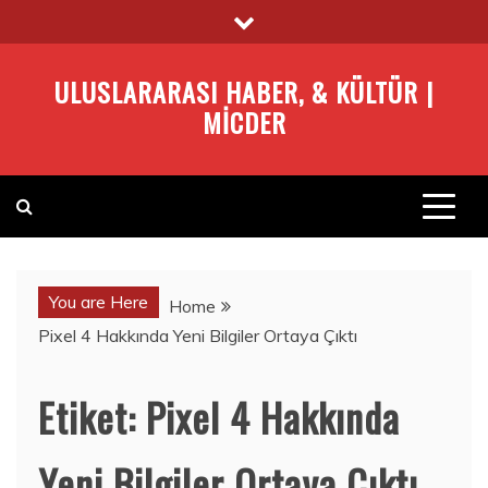
Skip
to
content
ULUSLARARASI HABER, & KÜLTÜR |
MICDER
You are Here
Home
Pixel 4 Hakkında Yeni Bilgiler Ortaya Çıktı
Etiket:
Pixel 4 Hakkında
Yeni Bilgiler Ortaya Çıktı