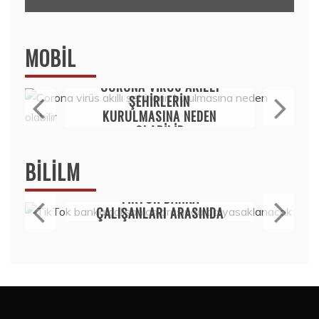
MOBIL
Mobil
CORONA VIRÜS AKILLI
ŞEHIRLERIN
KURULMASINA NEDEN
OLABILIR
15 Temmuz 2020
BILILM
Bilim
TIKTOK BANKA
ÇALIŞANLARI ARASINDA
DA YASAKLANACAK
15 Temmuz 2020