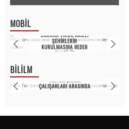
MOBIL
Mobil
CORONA VIRÜS AKILLI
ŞEHIRLERIN
KURULMASINA NEDEN
OLABILIR
15 Temmuz 2020
BILILM
Bilim
TIKTOK BANKA
ÇALIŞANLARI ARASINDA
DA YASAKLANACAK
15 Temmuz 2020