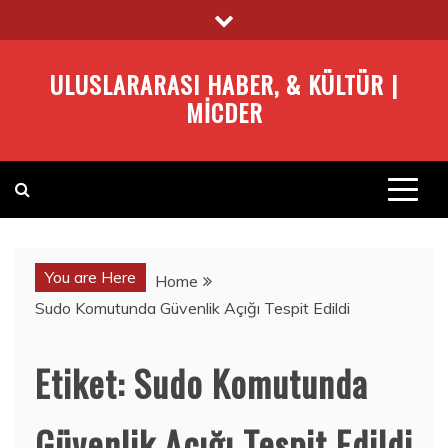
Skip
to
content
ULUSLARARASI HABER, & KÜLTÜR |
MICDER
You are Here
Home
Sudo Komutunda Güvenlik Açığı Tespit Edildi
Etiket:
Sudo Komutunda
Güvenlik Açığı Tespit Edildi