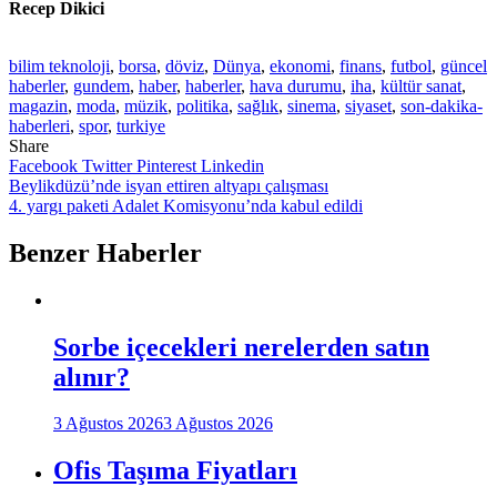
Recep Dikici
bilim teknoloji
,
borsa
,
döviz
,
Dünya
,
ekonomi
,
finans
,
futbol
,
güncel
haberler
,
gundem
,
haber
,
haberler
,
hava durumu
,
iha
,
kültür sanat
,
magazin
,
moda
,
müzik
,
politika
,
sağlık
,
sinema
,
siyaset
,
son-dakika-
haberleri
,
spor
,
turkiye
Share
Facebook
Twitter
Pinterest
Linkedin
Yazı
Beylikdüzü’nde isyan ettiren altyapı çalışması
4. yargı paketi Adalet Komisyonu’nda kabul edildi
gezinmesi
Benzer Haberler
Sorbe içecekleri nerelerden satın
alınır?
3 Ağustos 2026
3 Ağustos 2026
Ofis Taşıma Fiyatları