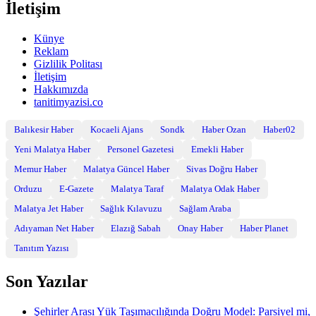
İletişim
Künye
Reklam
Gizlilik Politası
İletişim
Hakkımızda
tanitimyazisi.co
Balıkesir Haber
Kocaeli Ajans
Sondk
Haber Ozan
Haber02
Yeni Malatya Haber
Personel Gazetesi
Emekli Haber
Memur Haber
Malatya Güncel Haber
Sivas Doğru Haber
Orduzu
E-Gazete
Malatya Taraf
Malatya Odak Haber
Malatya Jet Haber
Sağlık Kılavuzu
Sağlam Araba
Adıyaman Net Haber
Elazığ Sabah
Onay Haber
Haber Planet
Tanıtım Yazısı
Son Yazılar
Şehirler Arası Yük Taşımacılığında Doğru Model: Parsiyel mi,