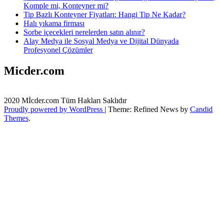
Komple mi, Konteyner mi?
Tip Bazlı Konteyner Fiyatları: Hangi Tip Ne Kadar?
Halı yıkama firması
Sorbe içecekleri nerelerden satın alınır?
Alay Medya ile Sosyal Medya ve Dijital Dünyada
Profesyonel Çözümler
Micder.com
2020 Mİcder.com Tüm Hakları Saklıdır
Proudly powered by WordPress
|
Theme: Refined News by
Candid
Themes
.