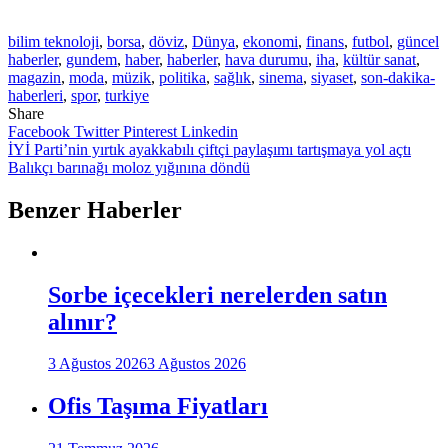
bilim teknoloji
,
borsa
,
döviz
,
Dünya
,
ekonomi
,
finans
,
futbol
,
güncel
haberler
,
gundem
,
haber
,
haberler
,
hava durumu
,
iha
,
kültür sanat
,
magazin
,
moda
,
müzik
,
politika
,
sağlık
,
sinema
,
siyaset
,
son-dakika-
haberleri
,
spor
,
turkiye
Share
Facebook
Twitter
Pinterest
Linkedin
Yazı
İYİ Parti’nin yırtık ayakkabılı çiftçi paylaşımı tartışmaya yol açtı
Balıkçı barınağı moloz yığınına döndü
gezinmesi
Benzer Haberler
Sorbe içecekleri nerelerden satın
alınır?
3 Ağustos 2026
3 Ağustos 2026
Ofis Taşıma Fiyatları