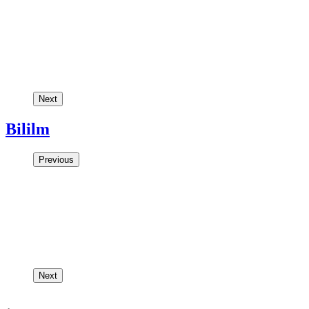
Next
Bililm
Previous
Next