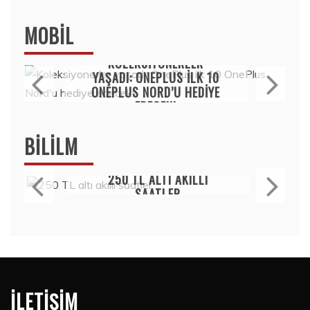
MOBIL
Mobil
KOLEKSIYONERLER
YAŞADI: ONEPLUS ILK 10
ONEPLUS NORD’U HEDIYE
EDECEK!
15 Temmuz 2020
BILILM
Bilim
250 TL ALTI AKILLI
SAATLER
15 Temmuz 2020
İLETIŞIM