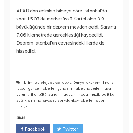
AFAD’dan edinilen bilgeye göre, İstanbul’da
saat 15.07’de merkezüssü Kartal olan 3.9
büyüklüğünde bir deprem meydan geldi. Sarsıntı
7.06 kilometrede gerçekleştiği kaydedildi.
Deprem İstanbul’un çevresindeki illerde de
hissedildi.
bilim teknoloji
,
borsa
,
döviz
,
Dünya
,
ekonomi
,
finans
,
futbol
,
güncel haberler
,
gundem
,
haber
,
haberler
,
hava
durumu
,
iha
,
kültür sanat
,
magazin
,
moda
,
müzik
,
politika
,
sağlık
,
sinema
,
siyaset
,
son-dakika-haberleri
,
spor
,
turkiye
SHARE
Facebook
Twitter