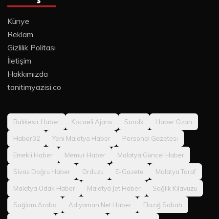
Künye
Reklam
Gizlilik Politası
İletişim
Hakkımızda
tanitimyazisi.co
Balıkesir Haber
Kocaeli Ajans
Sondk
Haber Ozan
Haber02
Yeni Malatya Haber
Personel Gazetesi
Emekli Haber
Memur Haber
Malatya Güncel Haber
Sivas Doğru Haber
Orduzu
E-Gazete
Malatya Taraf
Malatya Odak Haber
Malatya Jet Haber
Sağlık Kılavuzu
Sağlam Araba
Adıyaman Net Haber
Elazığ Sabah