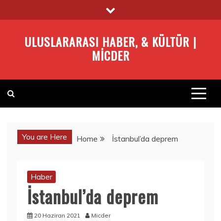
Skip
to
content
ULUSLARARASI HABER, & KÜLTÜR |
MICDER
You are Here
Home
İstanbul’da deprem
Haber
İstanbul’da deprem
20 Haziran 2021
Micder