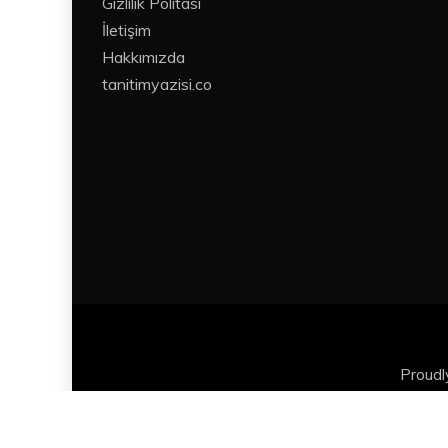
Gizlilik Politası
İletişim
Hakkımızda
tanitimyazisi.co
Proud