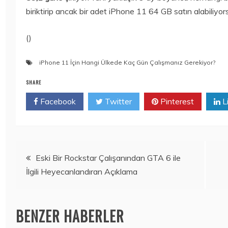
2020
15 Temmuz
biriktirip ancak bir adet iPhone 11 64 GB satın alabiliyor
Bilim
Bilim
2020
250 TL ALTI
TORCHLIGHT II
AKILLI SAATLER
ÜCRETSIZ OLDU
()
15 Temmuz
15 Temmuz
2020
2020
iPhone 11 İçin Hangi Ülkede Kaç Gün Çalışmanız Gerekiyor?
SHARE
Facebook
Twitter
Pinterest
L
Yazı
Eski Bir Rockstar Çalışanından GTA 6 ile
İlgili Heyecanlandıran Açıklama
gezinmesi
BENZER HABERLER