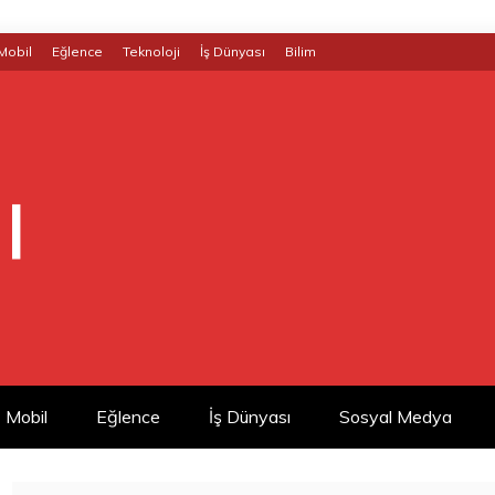
Mobil
Eğlence
Teknoloji
İş Dünyası
Bilim
|
Mobil
Eğlence
İş Dünyası
Sosyal Medya