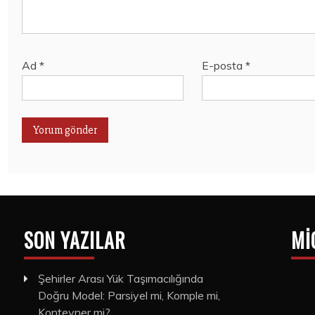
Ad
*
E-posta
*
SON YAZILAR
MI
Şehirler Arası Yük Taşımacılığında
Doğru Model: Parsiyel mi, Komple mi,
Konteyner mi?