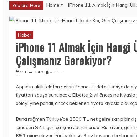
Home
iPhone 11 Almak İçin Hangi Ül
You are Here
Haber
Haber
Haber
SORBE
SORBE
iPhone 11 Almak İçin Hangi
IÇECEKLERI
IÇECEKLERI
NERELERDEN
NERELERDEN
Çalışmanız Gerekiyor?
SATIN ALINIR?
SATIN ALINIR?
3 Ağustos 2026
3 Ağustos 2026
11 Ekim 2019
Micder
Apple’ın akıllı telefon serisi iPhone, ilk defa Türkiye’de 
Mobil
Mobil
KOLEKSIYONERL
BU KEZ
fiyattan satışa sunulacak. Elbette 2 yıl öncesine kıyasla
ER YAŞADI:
SAMSUNG
dolayı yine pahalı, ancak beklenen fiyata kıyasla oldukç
ONEPLUS ILK 10
GALAXY NOTE
ONEPLUS
20 ULTRA DEĞIL,
Buna rağmen Türkiye’de 2500 TL net gelire sahip bir kiş
NORD’U HEDIYE
GALAXY NOTE
EDECEK!
20
içmeden 87,1 gün çalışmak durumunda. Bu rakam, gelir m
GÖRÜNTÜLENDI!
15 Temmuz
89,1 güne
çıkıyor. Yani yaklaşık 3 ay boyunca herhangi 