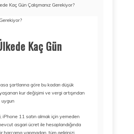
kede Kaç Gün Çalışmanız Gerekiyor?
Haber
SORBE
 Ülkede Kaç Gün
IÇECEKLERI
NERELERDEN
SATIN ALINIR?
3 Ağustos 2026
piyasa şartlarına göre bu kadarı düşük
Mobil
 yaşanan kur değişimi ve vergi artışından
İŞTE 2020’NIN
a uygun
FIYAT/PERFORM
ANS AÇISINDAN
EN IYI TABLET
i, iPhone 11 satın almak için yemeden
MODELLERI! ÇOK
evcut asgari ücret ile hesaplandığında
DAHA UCUZA…
bir harcama yapmadan, tüm gelirinizi
Bilim