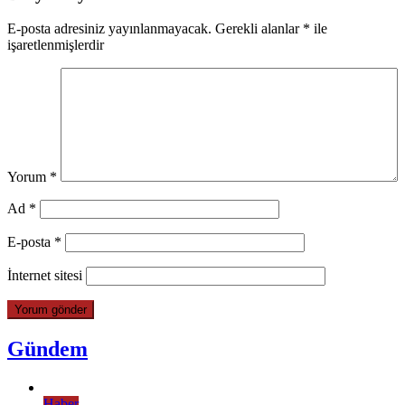
E-posta adresiniz yayınlanmayacak.
Gerekli alanlar
*
ile
işaretlenmişlerdir
Yorum
*
Ad
*
E-posta
*
İnternet sitesi
Gündem
Haber