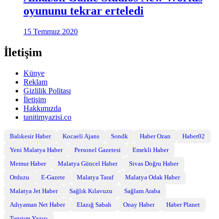
oyununu tekrar erteledi
15 Temmuz 2020
İletişim
Künye
Reklam
Gizlilik Politası
İletişim
Hakkımızda
tanitimyazisi.co
Balıkesir Haber
Kocaeli Ajans
Sondk
Haber Ozan
Haber02
Yeni Malatya Haber
Personel Gazetesi
Emekli Haber
Memur Haber
Malatya Güncel Haber
Sivas Doğru Haber
Orduzu
E-Gazete
Malatya Taraf
Malatya Odak Haber
Malatya Jet Haber
Sağlık Kılavuzu
Sağlam Araba
Adıyaman Net Haber
Elazığ Sabah
Onay Haber
Haber Planet
Tanıtım Yazısı