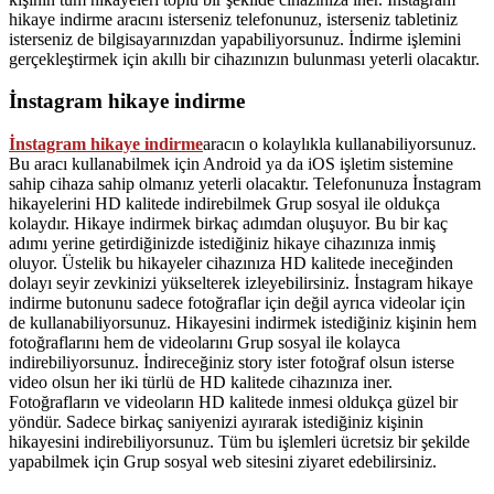
hikaye indirme aracını isterseniz telefonunuz, isterseniz tabletiniz
isterseniz de bilgisayarınızdan yapabiliyorsunuz. İndirme işlemini
gerçekleştirmek için akıllı bir cihazınızın bulunması yeterli olacaktır.
İnstagram hikaye indirme
İnstagram hikaye indirme
aracın o kolaylıkla kullanabiliyorsunuz.
Bu aracı kullanabilmek için Android ya da iOS işletim sistemine
sahip cihaza sahip olmanız yeterli olacaktır. Telefonunuza İnstagram
hikayelerini HD kalitede indirebilmek Grup sosyal ile oldukça
kolaydır. Hikaye indirmek birkaç adımdan oluşuyor. Bu bir kaç
adımı yerine getirdiğinizde istediğiniz hikaye cihazınıza inmiş
oluyor. Üstelik bu hikayeler cihazınıza HD kalitede ineceğinden
dolayı seyir zevkinizi yükselterek izleyebilirsiniz. İnstagram hikaye
indirme butonunu sadece fotoğraflar için değil ayrıca videolar için
de kullanabiliyorsunuz. Hikayesini indirmek istediğiniz kişinin hem
fotoğraflarını hem de videolarını Grup sosyal ile kolayca
indirebiliyorsunuz. İndireceğiniz story ister fotoğraf olsun isterse
video olsun her iki türlü de HD kalitede cihazınıza iner.
Fotoğrafların ve videoların HD kalitede inmesi oldukça güzel bir
yöndür. Sadece birkaç saniyenizi ayırarak istediğiniz kişinin
hikayesini indirebiliyorsunuz. Tüm bu işlemleri ücretsiz bir şekilde
yapabilmek için Grup sosyal web sitesini ziyaret edebilirsiniz.