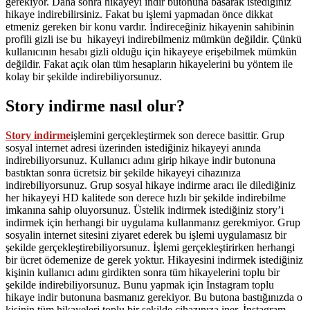
gerekiyor. Daha sonra hikayeyi indir butonuna basarak istediğiniz
hikaye indirebilirsiniz. Fakat bu işlemi yapmadan önce dikkat
etmeniz gereken bir konu vardır. İndireceğiniz hikayenin sahibinin
profili gizli ise bu hikayeyi indirebilmeniz mümkün değildir. Çünkü
kullanıcının hesabı gizli olduğu için hikayeye erişebilmek mümkün
değildir. Fakat açık olan tüm hesapların hikayelerini bu yöntem ile
kolay bir şekilde indirebiliyorsunuz.
Story indirme nasıl olur?
Story indirme
işlemini gerçekleştirmek son derece basittir. Grup
sosyal internet adresi üzerinden istediğiniz hikayeyi anında
indirebiliyorsunuz. Kullanıcı adını girip hikaye indir butonuna
bastıktan sonra ücretsiz bir şekilde hikayeyi cihazınıza
indirebiliyorsunuz. Grup sosyal hikaye indirme aracı ile dilediğiniz
her hikayeyi HD kalitede son derece hızlı bir şekilde indirebilme
imkanına sahip oluyorsunuz. Üstelik indirmek istediğiniz story’i
indirmek için herhangi bir uygulama kullanmanız gerekmiyor. Grup
sosyalin internet sitesini ziyaret ederek bu işlemi uygulamasız bir
şekilde gerçekleştirebiliyorsunuz. İşlemi gerçekleştirirken herhangi
bir ücret ödemenize de gerek yoktur. Hikayesini indirmek istediğiniz
kişinin kullanıcı adını girdikten sonra tüm hikayelerini toplu bir
şekilde indirebiliyorsunuz. Bunu yapmak için İnstagram toplu
hikaye indir butonuna basmanız gerekiyor. Bu butona bastığınızda o
kişinin tüm hikayeleri toplu bir şekilde cihazınıza iner. İnstagram